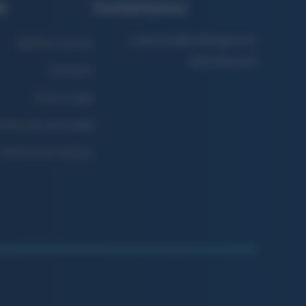
l
Contáctanos
redaccion@confilegal.com
Quiénes somos
626 044 615
Contacto
Aviso Legal
lítica de privacidad
Política de Cookies