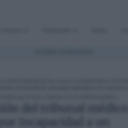
 y Sectores
Profesionales
Política
Fi
Suscríbete a la Newsletter
ecedentes de episodio de embriaguez patológica y un traumatis
entales que le llevó a ingresar en una unidad psiquiátrica.
sión del tribunal médico
r por incapacidad a un