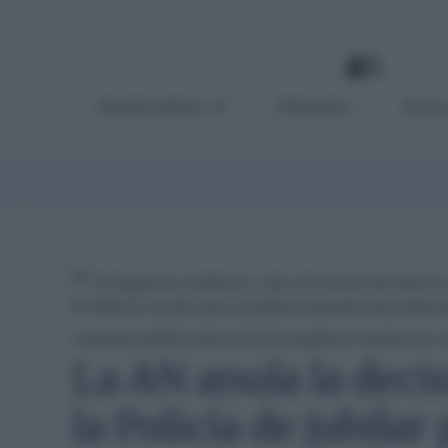
Mundo Judicial
Tribunales
Áreas
El informe reveló que el policía nacional tenía ant
craneoencefálico que le llevó a padecer trastornos m
La AN anula la deci
la Policía de jubila