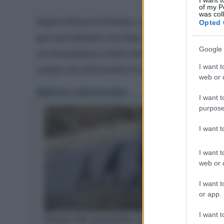
I want t
of my P
was col
Según informa el letrado, «el Ministerio del Inte
Opted 
que osan plantear una baja médica y que lleva a 
Google 
un traumatismo cráneo encefálico severo y al que 
I want t
cuerpo, tras únicamente 8 meses de baja médica 
web or d
Noticias relacionadas:
I want t
purpose
I want 
I want t
web or d
I want t
or app.
I want t
Hazte Oír presenta una
Joaqu