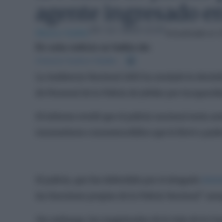
agente ingresado en
19 / 12 / 2023 12:47
Blanca Valdés
Actualizado el 
En esta noticia se habla de:
Antonio Suárez-Valdés
La Audiencia Nacional (AN) ha anulado la decisió
de Personal de la Policía de jubilar por incapac
El informe reveló que el policía nacional tenía 
traumatismo craneoencefálico que le llevó a pade
El policía, que fue defendido por el abogado
Anto
las funciones propias de la Policía Nacional” au
Sin embargo, los magistrados de la Sala de lo C