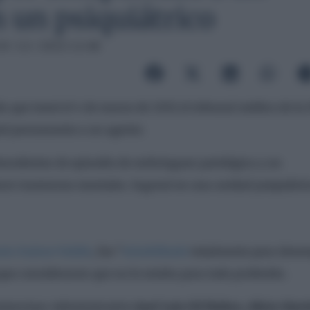
 un psiquiátrico
19 / 12 / 2023 12:48
n que tomó el 4 de marzo de 2021 el tribunal médico de la 
idad permanente a un agente.
antecedentes de episodio de embriaguez patológica y un
cer trastornos mentales. Ingresó en una unidad psiquiátri
nio Suárez-Valdés
, fue “
inhabilitado
totalmente para dese
nque consideraron que no lo estaba para toda profesión.
ontencioso-Administrativo
José Luis Gil Ibáñez, Alicia Sán