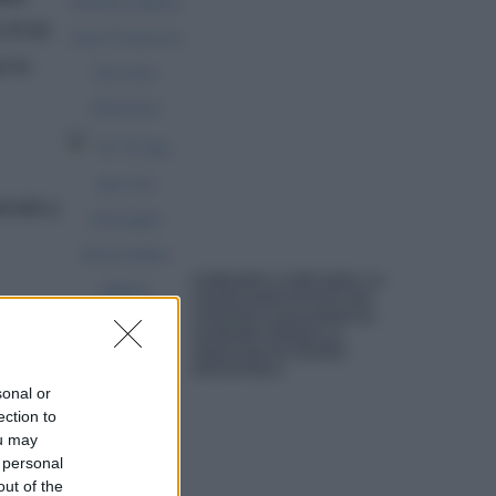
 29 de
e se
erada y
COMODATO O PRECARIO: LA
CESIÓN GRATUITA DE UNA
VIVIENDA LLEGA HASTA EL
SUPREMO PORQUE LA
INQUILINA NO QUERÍA
DEVOLVERLA
sonal or
ection to
ou may
 personal
r el
out of the