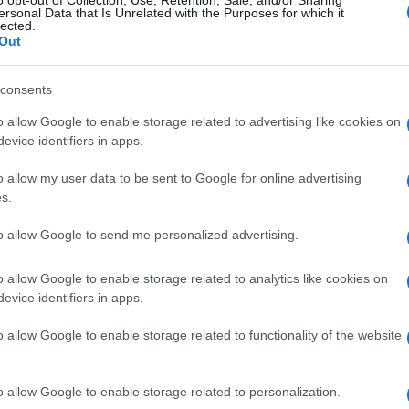
o opt-out of Collection, Use, Retention, Sale, and/or Sharing
ersonal Data that Is Unrelated with the Purposes for which it
lected.
rior tiene iniciada una
auténtica cacería
contra aquellos ag
Out
situaciones como la presente en que a un policía que había 
consents
los tribunales médicos de la Policía dictaminaron la jubil
o allow Google to enable storage related to advertising like cookies on
y sin darle tiempo para recuperarse».
evice identifiers in apps.
o allow my user data to be sent to Google for online advertising
s.
to allow Google to send me personalized advertising.
o allow Google to enable storage related to analytics like cookies on
evice identifiers in apps.
o allow Google to enable storage related to functionality of the website
o allow Google to enable storage related to personalization.
ín Delgado,
El exjefe de gabinete 