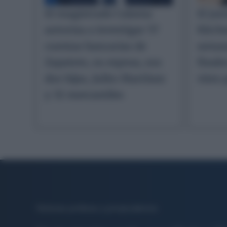
El magistrado Calama
El jui
autoriza a investigar 57
Kitche
cuentas bancarias de
seman
Zapatero, su esposa, sus
finale
dos hijas, Julito Martínez
visto 
y 32 mercantiles
Noticias jurídicas y jurisprudencia