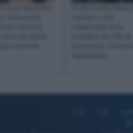
cio de la ‘Operación
El juez envía a juicio 
n’ afronta esta
capitán y a dos
a los informes
responsables de la
s antes de quedar
armadora del Villa de
para sentencia
Pitanxo por 21 homic
imprudentes
ICAM
CGPJ
MINI