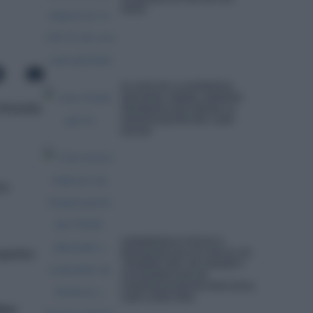
PISOS
EL JUEZ DE LA AUDIENCIA
NACIONAL ISMAEL MORENO
División
PRORROGA SEIS MESES LA
INVESTIGACIÓN DEL CASO
KOLDO
ca.
ZAMARRIEGO VUELVE A
mpeñar
RECHAZAR QUE SE CITE EL EX
‘NÚMERO DOS’ DE CERDÁN Y
UN EXDIRECTOR DE
COMUNICACIÓN DE PSOE EN EL
CASO LEIRE DÍEZ
chez