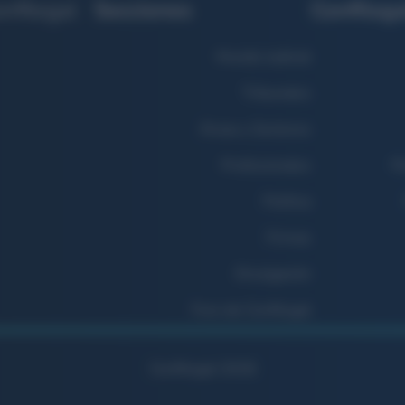
nfilegal
Secciones
Confilega
Mundo Judicial
Tribunales
Áreas y Sectores
Profesionales
Po
Política
Firmas
Divulgación
Foro de Confilegal
Confilegal 2026