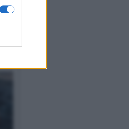
r la
 una