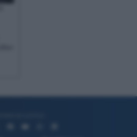
al
idios
STERIO DE JUSTICIA