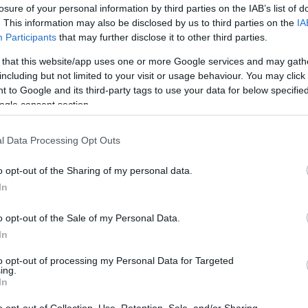
que se debía de modificar el grado de incapacidad evaluad
losure of your personal information by third parties on the IAB’s list of
. This information may also be disclosed by us to third parties on the
IA
Participants
that may further disclose it to other third parties.
o Suárez-Valdés, es abogado especialista en policía y en milita
 that this website/app uses one or more Google services and may gath
including but not limited to your visit or usage behaviour. You may click 
 to Google and its third-party tags to use your data for below specifi
a declarar la incapacidad permanente basta, conforme a es
ogle consent section.
lcance y las características referidas.
«Si la evolución po
eración total de la patología psiquiátrica, no puede manten
l Data Processing Opt Outs
 incierta reversibilidad».
o opt-out of the Sharing of my personal data.
In
 reingreso tal y como solicitó no era posible porque para el
 nuevamente al policía con todos los datos médicos necesar
o opt-out of the Sale of my Personal Data.
In
beligerancia del ministerio dirigido por
Fernando Grande
to opt-out of processing my Personal Data for Targeted
ing.
apacidad temporal.
In