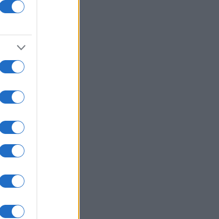
entes
sufrido
ación del
de