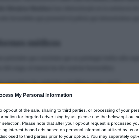
do Hinojosa Martínez
han determinado en la sentencia de
ás favorables que presentó el policía que demostraban qu
informes médicos
os periciales que concluían que su patología había sido sup
 del cargo, al menos las de carácter burocrático.
 a examinar las aptitudes psicofísicas para, con la
n dictamen razonado y determinar así sus aptitudes o
ocess My Personal Information
to opt-out of the sale, sharing to third parties, or processing of your per
formation for targeted advertising by us, please use the below opt-out s
r selection. Please note that after your opt-out request is processed y
eing interest-based ads based on personal information utilized by us or
a le dijo que la documentación aportada ya fue analizada po
disclosed to third parties prior to your opt-out. You may separately opt-