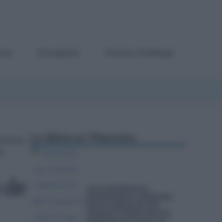
rmas
Divulgación
Premios Confilegal
Lo último en
Tribunales
mo
 de
UNA COMUNIDAD DE
PROPIETARIOS, CONDENADA
POR NO ARREGLAR UNA
TERRAZA Y PROVOCAR UNA
HUMEDAD EN UNO DE LOS