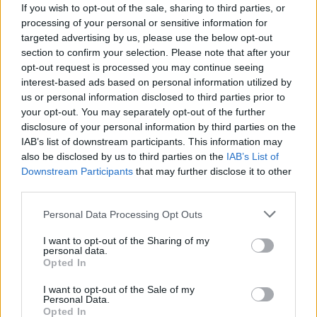
If you wish to opt-out of the sale, sharing to third parties, or
5
GA&P
37
4
0
41
processing of your personal or sensitive information for
targeted advertising by us, please use the below opt-out
6
Baker McKenzie
20
10
2
32
section to confirm your selection. Please note that after your
opt-out request is processed you may continue seeing
interest-based ads based on personal information utilized by
7
KPMG Abogados
21
5
6
32
us or personal information disclosed to third parties prior to
your opt-out. You may separately opt-out of the further
8
Hogan Lovells
20
8
2
30
disclosure of your personal information by third parties on the
IAB’s list of downstream participants. This information may
also be disclosed by us to third parties on the
IAB’s List of
9
Clifford Chance
28
1
1
30
Downstream Participants
that may further disclose it to other
third parties.
10
Broseta
15
9
5
29
Please note that this website/app uses one or more Google
Personal Data Processing Opt Outs
services and may gather and store information including but
not limited to your visit or usage behaviour. You may click to
I want to opt-out of the Sharing of my
personal data.
grant or deny consent to Google and its third-party tags to
Opted In
TOP 10 BARCELONA
use your data for below specified purposes in below Google
consent section.
I want to opt-out of the Sale of my
#
FIRMA
T1
T2
T3
TOT.
Personal Data.
Opted In