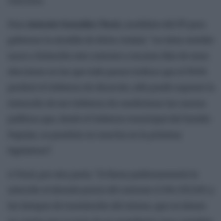
concurso.
Para
Antonio González Terol,
candidato del PP para
gobernar la alcaldía de dicha ciudad, “no tiene sentido
sacar a licitación este contrato a escasos días de unas
elecciones en las que todo parece indicar que el PSOE
perderá el Gobierno de Alcorcón; sólo puede suponer la
intención de ese Gobierno de condicionar las nuevas
políticas que, desde el Gobierno municipal del Partido
Popular, se pondrán en marcha en la próxima
legislatura”.
A Terol, por otra parte, “le llama poderosamente la
atención el elevado precio del contrato (1.536.257,12€) y
los tiempos de tramitación del mismo, que no tienen