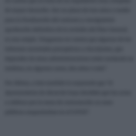
en cuenta que se trata de un expediente muy complejo
de mayor duración. Dar un plazo de tres años y medio
para la finalización del contrato y consiguiente
aprobación definitiva de la revisión del Plan General,
es una utopía. Tengamos en cuenta que algunos de los
informes sectoriales preceptivos y vinculantes, que
dependen de otras administraciones están tardando en
emitirse, en algunos casos, dos años o más”.
Por último, a éste también le sorprende que “el
Ayuntamiento de Alcorcón haya decidido que los actos
a celebrar por la mesa de contratación no sean
públicos amparándose en el COVID”.