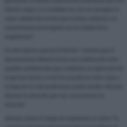
garantizan la debida cualificación profesional que se le
debería exigir a un candidato en aras de conseguir la
mejor calidad del servicio que se licita conforme a la
recientemente promulgada Ley de Calidad de la
Arquitectura”.
En este aspecto, apunta el Herráiz: “creemos que el
Ayuntamiento debería buscar esa cualificación entre
aquellos profesionales que, mediante su explicación de
lo que han hecho y se les ha ocurrido en otros casos a
lo largo de su vida profesional, pueda resultar útil para
afrontar la situación que van a encontrarse en
Alcorcón”.
Además, desde el Colegio de Arquitectos se critica “la