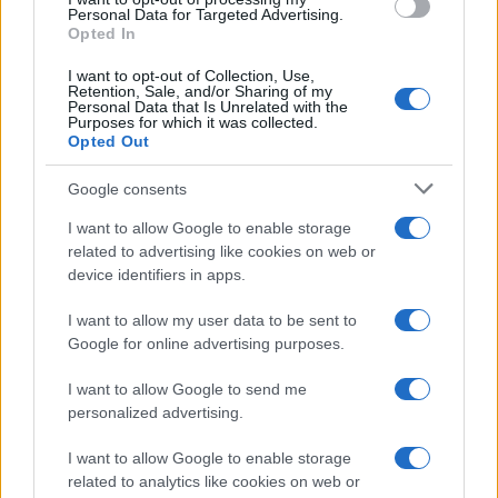
Personal Data for Targeted Advertising.
Opted In
ICAM
CGPJ
MINISTERIO DE JUSTICIA
No te pierdas nada, suscríbete a
I want to opt-out of Collection, Use,
Retention, Sale, and/or Sharing of my
Personal Data that Is Unrelated with the
Confilegal
Purposes for which it was collected.
Opted Out
Secciones
Confilegal
Contáctanos
Google consents
Mundo
Quiénes
I want to allow Google to enable storage
redaccion@confilegal.com
Judicial
somos
related to advertising like cookies on web or
626 044 615
device identifiers in apps.
Tribunales
Contacto
I want to allow my user data to be sent to
Áreas y
Aviso Legal
Google for online advertising purposes.
Sectores
Política de
I want to allow Google to send me
Profesionales
privacidad
personalized advertising.
Política
Política de
I want to allow Google to enable storage
related to analytics like cookies on web or
Cookies