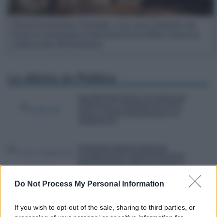
Penal Económico: Demoler, o no, una vivienda sin
licencia municipal al declararse un delito contra la
ordenación del territorio
Lo último en
Política
BOLAÑOS REFUERZA LOS SERVICIOS
JUDICIALES Y FORENSES EN CEUTA
TRAS LA CRISIS MIGRATORIA CON
MARRUECOS
INTERIOR ORDENA INSTALAR
ELEMENTOS DE CONTENCIÓN EN EL
MAR DE CEUTA Y MELILLA TRAS EL
FALLO DEL SUPREMO
Do Not Process My Personal Information
REUNIFICAR LA DEUDA FAMILIAR
ALIVIA LA PRESIÓN FINANCIERA A
If you wish to opt-out of the sale, sharing to third parties, or
CORTO PLAZO, PERO A UN PRECIO MUY