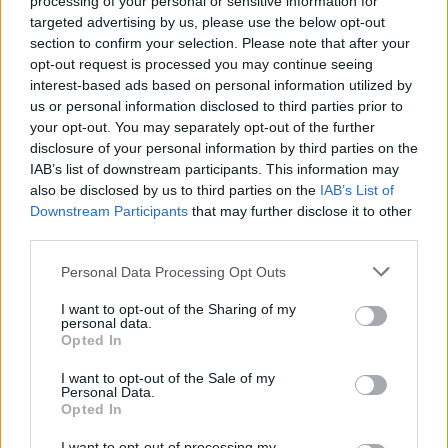
processing of your personal or sensitive information for
ELEVADO
targeted advertising by us, please use the below opt-out
section to confirm your selection. Please note that after your
opt-out request is processed you may continue seeing
SON NUESTROS HIJOS PIDE A LOS
interest-based ads based on personal information utilized by
PARTIDOS «MIRAR A EUROPA» PARA
us or personal information disclosed to third parties prior to
REGULAR LA GESTACIÓN SUBROGADA
your opt-out. You may separately opt-out of the further
EN ESPAÑA
disclosure of your personal information by third parties on the
IAB’s list of downstream participants. This information may
also be disclosed by us to third parties on the
IAB’s List of
DEL FALLO DEL SUPREMO A LA CRISIS
Downstream Participants
that may further disclose it to other
MIGRATORIA: LAS SEÑALES QUE EL
third parties.
GOBIERNO NO PUDO IGNORAR EN CEUTA
Please note that this website/app uses one or more Google
Personal Data Processing Opt Outs
services and may gather and store information including but
not limited to your visit or usage behaviour. You may click to
I want to opt-out of the Sharing of my
personal data.
grant or deny consent to Google and its third-party tags to
Opted In
use your data for below specified purposes in below Google
consent section.
I want to opt-out of the Sale of my
Personal Data.
Noticias jurídicas y jurisprudencia
Opted In
I want to opt-out of processing my