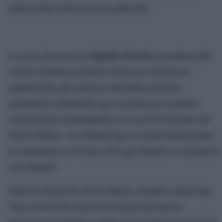
Ordenación Urbana de esa población.
La carta, firmada por
Sigfrido Herráiz
, presidente del
COAM, también arremete contra los criterios de
adjudicación del contrato valorables de forma
automática, señalando que no favorecen la pública
concurrencia contemplada en la Ley de Contratos del
Sector Público: “es evidente que con estas limitaciones
no solamente no lo hace, sino que además se encuentra
muy alejada”.
Sobre la valoración de las ofertas, también señala que
“hay criterios de carácter economicista que no