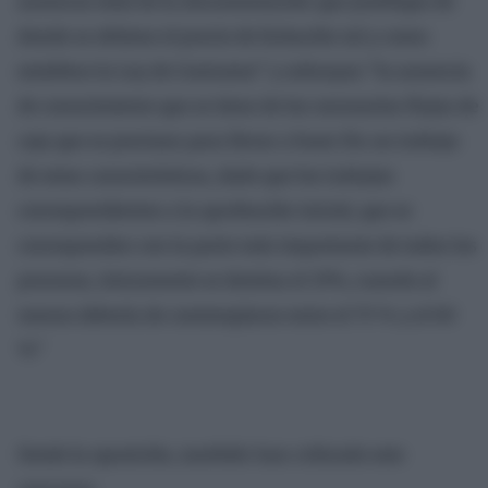
ausencia total de la documentación que justifique de
donde se obtiene el precio de licitación tal y como
establece la Ley de Contratos” y subrayan “la ausencia
de conocimiento que se tiene de los necesarios flujos de
caja que se precisan para llevar a buen fin un trabajo
de estas características, dado que los trabajos
correspondientes a la aprobación inicial, que se
corresponden con la parte más importante de todos los
procesos, únicamente se destina el 25%, cuando al
menos debería de contemplarse entre el 75 % y el 80
%”
Desde la oposición, también han criticado este