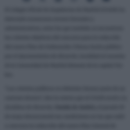
El Colegio Oficial de Arquitectos de Madrid (COAM) ha
detectado numerosos errores formales y
administrativos, entre los que también se encuentran
los criterios objetivos del concurso para la redacción
del nuevo Plan de Ordenación Urbana hecho público
por el Ayuntamiento de Alcorcón, localidad al suroeste
de la Comunidad de Madrid distante de la capital 15,4
km.
“Los criterios políticos no deberían formar parte de un
contrato técnico”, dice la misiva que el COAM envió a la
alcaldesa de Alcorcón,
Natalia de Andrés,
el pasado 10
de mayo denunciando las condiciones en las que salió
a concurso la redacción del nuevo Plan General de