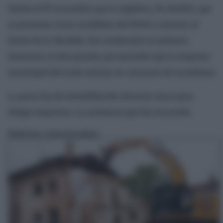
Desde el PP recuerdan que la regidora, De Andrés, que
se presenta como candidata del PSOE a renovar al
frente de la Alcaldía, fue condenada en primera
instancia, el año pasado, por permitir que la empresa
municipal del suelo entrara en concurso de acreedores.
La pena fue de inhabilitación durante cinco para
dirigir empresas. La sentencia que fue recurrida.
Noticias relacionadas: