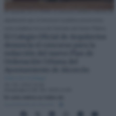
De acuerdo con el COAM, el concurso contiene criterios de
adjudicación que no favorecen la pública concurrencia,
como establece la Ley de Contratos del Sector Público.
El Colegio Oficial de Arquitectos
denuncia el concurso para la
redacción del nuevo Plan de
Ordenación Urbana del
Ayuntamiento de Alcorcón
Redacción Confilegal
26 / 05 / 2023 10:28
Actualizado el 26 / 05 / 2023 11:53
En esta noticia se habla de:
Ayuntamiento de Alcorcón