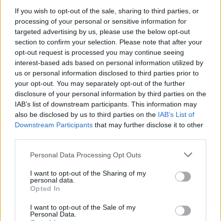
‘UNIT LINKED’ ENGAÑOSOS
If you wish to opt-out of the sale, sharing to third parties, or
processing of your personal or sensitive information for
targeted advertising by us, please use the below opt-out
section to confirm your selection. Please note that after your
opt-out request is processed you may continue seeing
UNA COMUNIDAD DE PROPIETARIOS,
interest-based ads based on personal information utilized by
CONDENADA POR NO ARREGLAR UNA
us or personal information disclosed to third parties prior to
TERRAZA Y PROVOCAR UNA HUMEDAD
your opt-out. You may separately opt-out of the further
EN UNO DE LOS PISOS
disclosure of your personal information by third parties on the
IAB’s list of downstream participants. This information may
also be disclosed by us to third parties on the
IAB’s List of
Downstream Participants
that may further disclose it to other
third parties.
EL JUEZ DE LA AUDIENCIA NACIONAL
ISMAEL MORENO PRORROGA SEIS
Please note that this website/app uses one or more Google
Personal Data Processing Opt Outs
MESES LA INVESTIGACIÓN DEL CASO
services and may gather and store information including but
KOLDO
not limited to your visit or usage behaviour. You may click to
I want to opt-out of the Sharing of my
personal data.
grant or deny consent to Google and its third-party tags to
Opted In
use your data for below specified purposes in below Google
consent section.
I want to opt-out of the Sale of my
Personal Data.