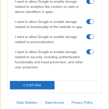
I want to allow Google to enable storage
Profesionales
privacidad
related to analytics like cookies on web or
device identifiers in apps.
Política
Política de
Cookies
I want to allow Google to enable storage
Firmas
related to functionality of the website or app.
Divulgación
I want to allow Google to enable storage
related to personalization.
Foro de
Confilegal
I want to allow Google to enable storage
related to security, including authentication
functionality and fraud prevention, and other
Confilegal 2026
user protection.
CONFIRM
Data Deletion
Data Access
Privacy Policy