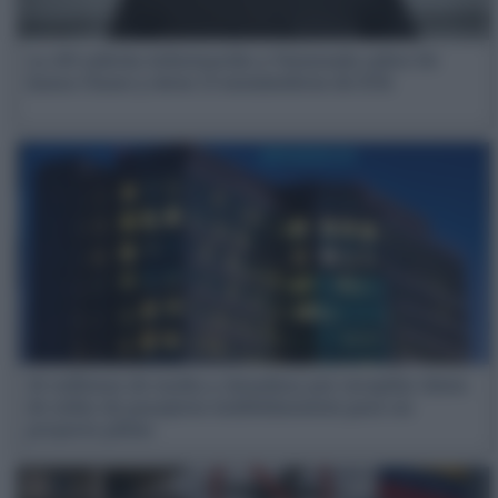
La AN solicita información a Venezuela sobre De
Juana Chaos y otros 13 exmiembros de ETA
18 millones de multa a Amadeus por recopilar datos
de miles de pasajeros indebidamente para un
proyecto piloto