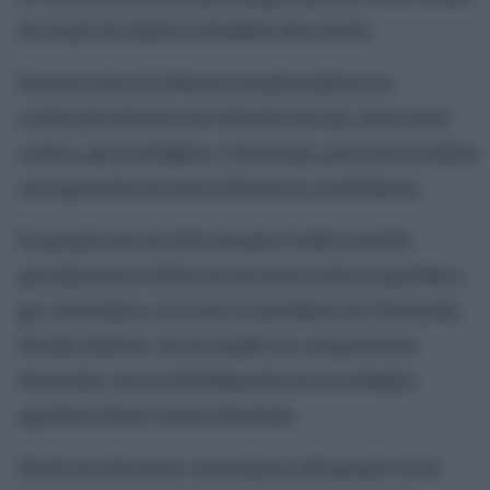
de estado de Maduro alrededor del mundo.
Durante años el Gobierno estadounidense ha
confiscado docenas de vehículos de lujo, entre otros
activos, que se dirigían a Venezuela, pero nunca realizó
una operación de tanta relevancia y simbolismo.
El pasado mes de abril, Estados Unidos revirtió
parcialmente el alivio de sanciones sobre el petróleo y
gas venezolano, al acusar al presidente de Venezuela,
Nicolás Maduro, de incumplir sus compromisos
electorales con la inhabilitación de la candidata
opositora María Corina Machado.
Desde las elecciones venezolanas del pasado 28 de