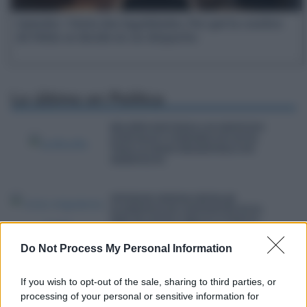
Opinión | Entre dos legalidades: Por qué la cumbre
de Pekín se decide en un despacho
Lo último en
Política
BOLAÑOS REFUERZA LOS SERVICIOS
JUDICIALES Y FORENSES EN CEUTA
TRAS LA CRISIS MIGRATORIA CON
MARRUECOS
INTERIOR ORDENA INSTALAR
ELEMENTOS DE CONTENCIÓN EN EL
MAR DE CEUTA Y MELILLA TRAS EL
FALLO DEL SUPREMO
Do Not Process My Personal Information
REUNIFICAR LA DEUDA FAMILIAR
ALIVIA LA PRESIÓN FINANCIERA A
If you wish to opt-out of the sale, sharing to third parties, or
CORTO PLAZO, PERO A UN PRECIO MUY
processing of your personal or sensitive information for
ELEVADO