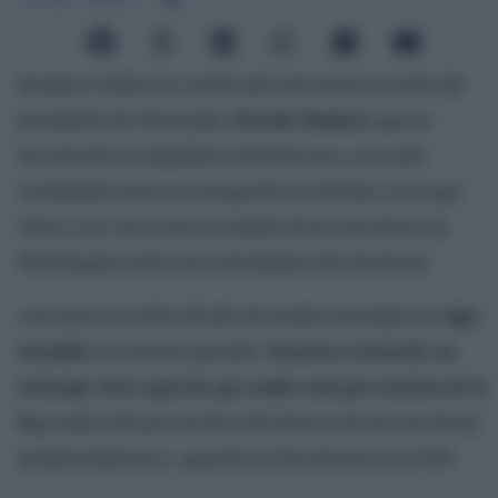
Estados Unidos ha confiscado este lunes el avión del
presidente de Venezuela,
Nicolás Maduro,
que se
encontraba en República Dominicana, y ha sido
trasladado hasta un aeropuerto en Florida, en lo que
viene a ser una nueva escalada de las sanciones de
Washington sobre las autoridades del chavismo.
«Incautar el avión del jefe de estado extranjero es
algo
inaudito
en asuntos penales.
Estamos enviando un
mensaje claro aquí de que nadie está por encima de la
ley,
nadie está por encima del alcance de las sanciones
estadounidenses», apuntó un funcionario a la CNN.