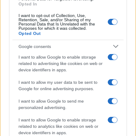
Opted In
ICAM
CGPJ
MINISTERIO DE JUSTICIA
No te pierdas nada, suscríbete a
I want to opt-out of Collection, Use,
Retention, Sale, and/or Sharing of my
Personal Data that Is Unrelated with the
Confilegal
Purposes for which it was collected.
Opted Out
Secciones
Confilegal
Contáctanos
Google consents
Mundo
Quiénes
I want to allow Google to enable storage
redaccion@confilegal.com
Judicial
somos
related to advertising like cookies on web or
device identifiers in apps.
626 044 615
Tribunales
Contacto
I want to allow my user data to be sent to
Áreas y
Aviso Legal
Google for online advertising purposes.
Sectores
Política de
I want to allow Google to send me
Profesionales
personalized advertising.
privacidad
Política
Política de
I want to allow Google to enable storage
related to analytics like cookies on web or
Cookies
Firmas
device identifiers in apps.