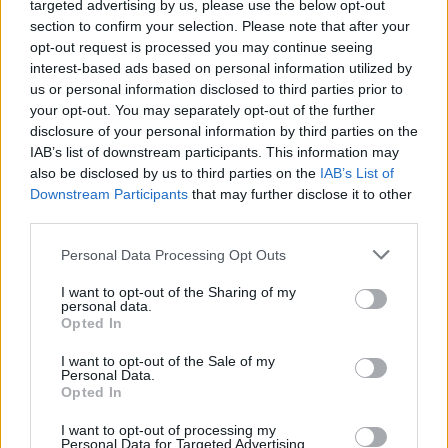
targeted advertising by us, please use the below opt-out
section to confirm your selection. Please note that after your
opt-out request is processed you may continue seeing
SON NUESTROS HIJOS PIDE A LOS
interest-based ads based on personal information utilized by
PARTIDOS «MIRAR A EUROPA» PARA
us or personal information disclosed to third parties prior to
REGULAR LA GESTACIÓN SUBROGADA
your opt-out. You may separately opt-out of the further
EN ESPAÑA
disclosure of your personal information by third parties on the
IAB’s list of downstream participants. This information may
also be disclosed by us to third parties on the
IAB’s List of
DEL FALLO DEL SUPREMO A LA CRISIS
Downstream Participants
that may further disclose it to other
MIGRATORIA: LAS SEÑALES QUE EL
third parties.
GOBIERNO NO PUDO IGNORAR EN CEUTA
Please note that this website/app uses one or more Google
Personal Data Processing Opt Outs
services and may gather and store information including but
not limited to your visit or usage behaviour. You may click to
I want to opt-out of the Sharing of my
personal data.
grant or deny consent to Google and its third-party tags to
Opted In
use your data for below specified purposes in below Google
consent section.
I want to opt-out of the Sale of my
Personal Data.
Noticias jurídicas y jurisprudencia
Opted In
I want to opt-out of processing my
Personal Data for Targeted Advertising.