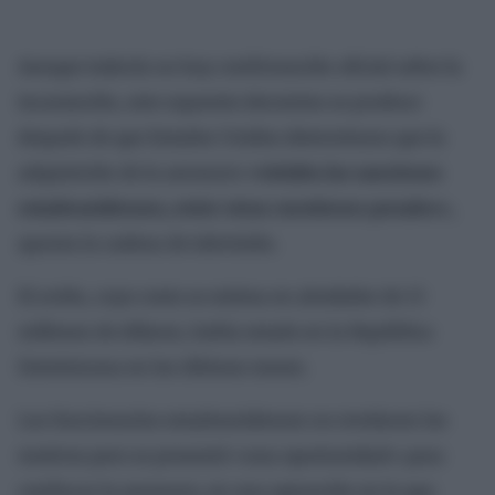
Aunque todavía no hay confirmación oficial sobre la
incautación, este supuesto decomiso se produce
después de que Estados Unidos determinara que la
adquisición de la aeronave
«violaba las sanciones
estadounidenses, entre otras cuestiones penales»,
apunta la cadena de televisión.
El avión, cuyo costo se estima en alrededor de 13
millones de dólares, había estado en la República
Dominicana en los últimos meses.
Los funcionarios estadounidenses no revelaron los
motivos pero se presentó «una oportunidad» para
confiscar la aeronave, en una operación en la que