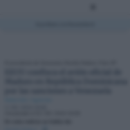
Suscríbete a la Newsletter
El presidente de Venezuela, Nicolás Maduro. Foto: EP
EEUU confisca el avión oficial de
Maduro en República Dominicana
por las sanciones a Venezuela
Redacción / Agencias
2 / 09 / 2024 19:09
Actualizado el 02 / 09 / 2024 19:09
En esta noticia se habla de:
Nicolás Maduro