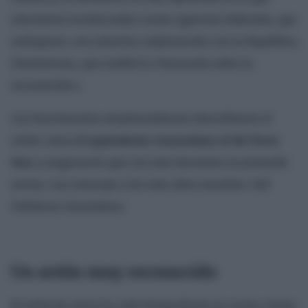
estuvieron involucradas varias agencias federales, que
trabajaron «en estrecha colaboración con la República
Dominicana, que notificó a Venezuela sobre la
incautación».
Los funcionarios estadounidenses describieron el
avión como
el equivalente venezolano al Air Force
One
y aseguraron que con este decomiso se pretende
enviar «un mensaje a los más altos mandos» del
Gobierno venezolano.
Un avión muy reconocido
El vehículo aéreo ha sido fotografiado en varias visitas