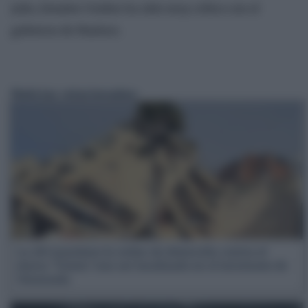
julio, Estados Unidos ha sido muy crítico con el
gobierno de Maduro.
Noticias relacionadas:
La AN mantiene la orden de detención contra el
etarra ‘Txistu’ tras ser localizado en el terremoto de
Venezuela