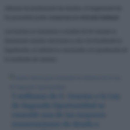
Además de perdonarles las deudas, el magistrado les
ha permitido poder
conservar su vivienda habitual.
Los hechos se remontan a octubre de 10 cuando se
declararon sendos concursos y, una vez finalizada la
liquidación, se solicitó su conclusión y la aprobación de
la rendición de cuentas.
5 millones de €: Gracias a la Ley
de Segunda Oportunidad se
concede una de las mayores
exoneraciones de deuda a