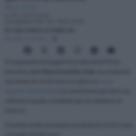
Blanca Valdés
6 / 03 / 2023 14:46
Actualizado el 06 / 03 / 2023 14:46
En esta noticia se habla de:
Bergadà Asociados
El magistrado del Juzgado de lo Mercantil Nº11 de
Barcelona,
José Maria Fernández Seijo
, ha perdonado
una deuda de 243.873 euros al aplicar la
Ley de
Segunda Oportunidad
a un matrimonio que tenía una
cafetería al quedar acreditado que son deudores de
buena fe.
El hombre había alcanzado una deuda de 125.677 euros
y la mujer 118.196 euros.