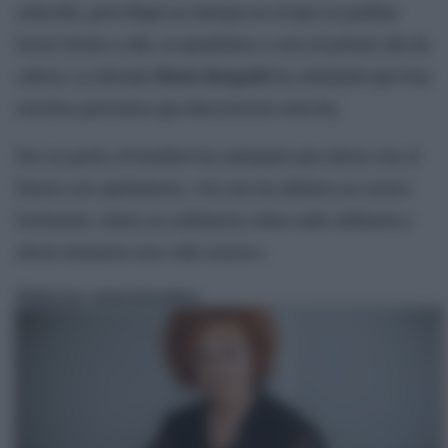
solución, pero llegó un tiempo en el que no podían
hacer frente a ella, se quedaban a cero el primer día de
cobrar. La letrada
Marta Bergadá
ha señalado que hay
muchas personas que desconocen esta ley.
Por su parte, el hombre ha señalado que ahora ven el
futuro con optimismo. «Se nos ha abierto un nuevo
horizonte. Antes no sabíamos cómo salir adelante y
ahora tenemos una vida nueva».
Noticias relacionadas: