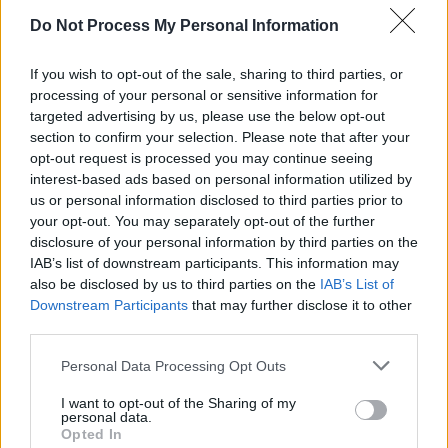
LA NEGOCIACIÓN ENTRE LOS ABOGADOS
Do Not Process My Personal Information
DE LAS PARTES ES SUFICIENTE PARA
CUMPLIR CON EL MASC
If you wish to opt-out of the sale, sharing to third parties, or
processing of your personal or sensitive information for
10.000 EUROS DE SANCIÓN POR
targeted advertising by us, please use the below opt-out
REALIZAR UNA LLAMADA DE SPAM DE
section to confirm your selection. Please note that after your
46 SEGUNDOS A UN CLIENTE DE LA
LISTA ROBINSON
opt-out request is processed you may continue seeing
interest-based ads based on personal information utilized by
us or personal information disclosed to third parties prior to
EL TS CIERRA LA PUERTA A OVB
your opt-out. You may separately opt-out of the further
ALLFINANZ Y CONFIRMA SU
disclosure of your personal information by third parties on the
RESPONSABILIDAD EN LA VENTA DE
‘UNIT LINKED’ ENGAÑOSOS
IAB’s list of downstream participants. This information may
also be disclosed by us to third parties on the
IAB’s List of
Downstream Participants
that may further disclose it to other
third parties.
Please note that this website/app uses one or more Google
Personal Data Processing Opt Outs
UNA COMUNIDAD DE PROPIETARIOS,
services and may gather and store information including but
CONDENADA POR NO ARREGLAR UNA
not limited to your visit or usage behaviour. You may click to
I want to opt-out of the Sharing of my
TERRAZA Y PROVOCAR UNA HUMEDAD
personal data.
grant or deny consent to Google and its third-party tags to
EN UNO DE LOS PISOS
Opted In
use your data for below specified purposes in below Google