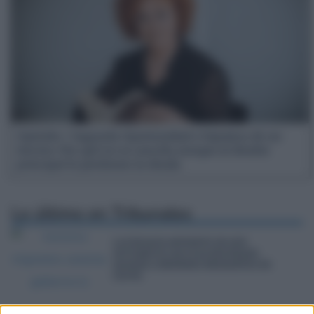
Opinión | Segunda Oportunidad e hipoteca de un
tercero: Por qué no se cancela aunque al deudor
principal le perdonen la deuda
Lo último en
Tribunales
LA FISCALÍA ADVIERTE DE QUE
ACTUARÁ SI LAS CCAA RECHAZAN
ACOGER A MENORES MIGRANTES DE
CEUTA