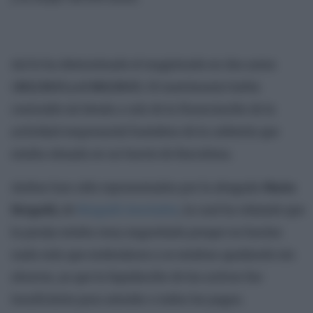
Así lo ha determinado el magistrado en dos autos
(
102/2023 y el 103/2023
). El matrimonio había
contraído tal deuda a raíz de la financiación de la
actividad empresarial hostelera de la cafetería que
estaba situada en un barrio de Barcelona.
Ambos han sido representados por la abogada
Marta
Bergadá,
de
Bergadá Asociados
, la cual ha relatado que
la pareja estaba muy angustiada porque no hacían
nada más que endeudarse y se estaban quedando sin
ahorros, ya que la liquidación de los activos fue
insuficiente para atender a todos los pagos.