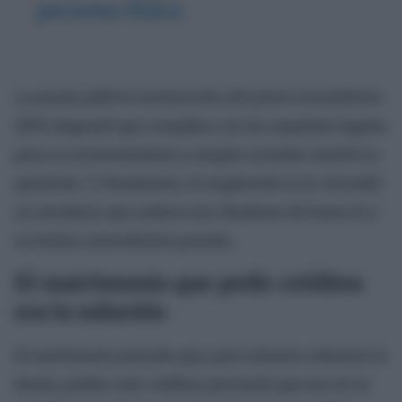
persona física
La pareja pidió la exoneración del pasivo insatisfecho
(EPI) alegando que cumplían con los requisitos legales
para su reconocimiento y ningún acreedor mostró su
oposición. Y, finalmente, el magistrado se la concedió
al considerar que ambos eran deudores de buena fe y
no tenían antecedentes penales.
El matrimonio que pedir créditos
era la solución
El matrimonio pensaba que, para intentar subsanar la
deuda, pedían más créditos pensando que esa era la