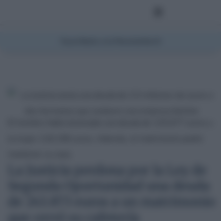
Suscríbete a la Newsletter
El hombre había alcanzado una deuda de 125.677 euros y
la mujer 118.196 euros. Además, el matrimonio podrá
mantener su casa.
La Justicia perdona por la Ley de
Segunda Oportunidad una deuda
de 243.873 euros a un matrimonio
que cerró su cafetería