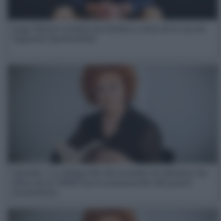
Jorge Werner analiza los límites y retos de la Ley de
Segunda Oportunidad
Opinión | La obligación del acreedor de eliminar los
datos de la CIRBE tras la exoneración del pasivo
insatisfecho