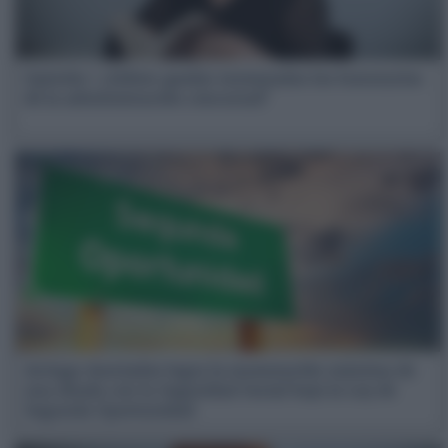
Opinión | ¿Deben quedar exonerados los honorarios
de la administración concursal?
Arriaga Asociados logra la exoneración máxima de
una deuda con la Seguridad Social bajo la Ley de
Segunda Oportunidad