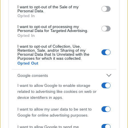
consent section.
I want to opt-out of the Sale of my
Personal Data.
Opted In
I want to opt-out of processing my
Personal Data for Targeted Advertising.
Opted In
I want to opt-out of Collection, Use,
Retention, Sale, and/or Sharing of my
Noticias jurídicas y jurisprudencia
Personal Data that Is Unrelated with the
Purposes for which it was collected.
Opted Out
Google consents
ICAM
CGPJ
MINISTERIO DE JUSTICIA
I want to allow Google to enable storage
No te pierdas nada, suscríbete a
related to advertising like cookies on web or
Confilegal
device identifiers in apps.
Secciones
Confilegal
I want to allow my user data to be sent to
Contáctanos
Google for online advertising purposes.
Mundo
Quiénes
I want to allow Google to send me