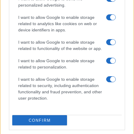
redaccion@confilegal.com
Judicial
somos
personalized advertising.
626 044 615
Tribunales
Contacto
I want to allow Google to enable storage
related to analytics like cookies on web or
Áreas y
Aviso Legal
device identifiers in apps.
Sectores
Política de
I want to allow Google to enable storage
Profesionales
related to functionality of the website or app.
privacidad
Política
Política de
I want to allow Google to enable storage
related to personalization.
Cookies
Firmas
I want to allow Google to enable storage
Divulgación
related to security, including authentication
functionality and fraud prevention, and other
Foro de
user protection.
Confilegal
CONFIRM
Confilegal 2026