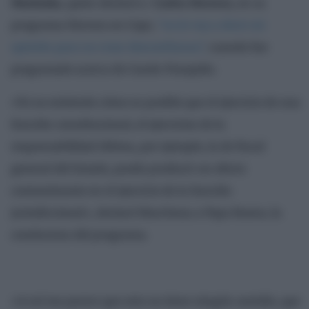
Marlaska
, quien declaró a
Carlos Herrera
, en su
programa Herrera en Cope,
“no le voy a decir mi
opinión para no crear desconfianza”,
cuando fue
preguntado acerca de Conde-Pumpido.
«Yo no entiendo cómo es posible que el ejercicio de una
función constitucional, el ejercicios de la
responsabilidad última, por ejemplo, la de fiscal
general del Estado, pueda producir un efecto
contaminante en el ejercicio de la función
jurisdiccional», declaró Marchena a Pepa Bueno, la
conductora del programa.
«A mí me parece que esto no tiene ningún sentido, que