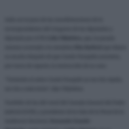
Salía así al paso de las manifestaciones de la
exvicepresidenta del Congreso de los diputados y
diputada por el PP,
Celia Villalobos
, que, la pasada
semana aconsejó a la senadora
Rita Barberá
que dejara
su escaño después de que Conde-Pumpido asumiera,
por turno de reparto, la instrucción de su caso.
“Teniendo al señor Conde Pumpido yo me iría rápida,
me iría a toda leche”, dijo Villalobos.
También de las del vocal del Consejo General del Poder
Judicial (CGPJ), y presidente de la Sala de lo Penal de la
Audiencia Nacional,
Fernando Grande-