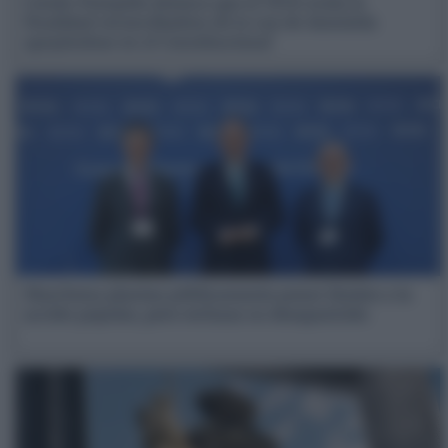
Conde-Pumpido destaca que el TJUE avala la
finalidad reconciliadora de la Ley de Amnistía
apoyándose en el Constitucional
Marchena plantea públicamente poner límites a la
acción popular, pero rechaza su desaparición