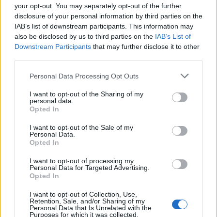
your opt-out. You may separately opt-out of the further
PEINADO DIVIDE AL CGPJ HASTA EN SUS
PROPIAS DISIDENCIAS
disclosure of your personal information by third parties on the
IAB’s list of downstream participants. This information may
also be disclosed by us to third parties on the
IAB’s List of
Downstream Participants
that may further disclose it to other
LAS SEDES JUDICIALES FUNCIONAN CON
third parties.
NORMALIDAD PESE A LOS INCENDIOS;
EL CGPJ RECHAZA MEDIDAS
EXTRAORDINARIAS
Please note that this website/app uses one or more Google
Personal Data Processing Opt Outs
services and may gather and store information including but
not limited to your visit or usage behaviour. You may click to
I want to opt-out of the Sharing of my
personal data.
grant or deny consent to Google and its third-party tags to
Opted In
use your data for below specified purposes in below Google
consent section.
I want to opt-out of the Sale of my
Personal Data.
Opted In
Noticias jurídicas y jurisprudencia
I want to opt-out of processing my
Personal Data for Targeted Advertising.
Opted In
ICAM
CGPJ
MINISTERIO DE JUSTICIA
I want to opt-out of Collection, Use,
Retention, Sale, and/or Sharing of my
No te pierdas nada, suscríbete a
Personal Data that Is Unrelated with the
Purposes for which it was collected.