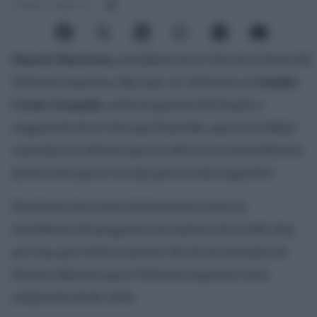
Ángel Calderón
Manuel Marchena
, presidente de la Sala de lo Penal del
Tribunal Supremo, dijo ayer, en referencia a
Cándido
Conde-Pumpido
, exfiscal general del Estado y
magistrado de la Sala que él preside, que no le dolían
«prendas en afirmar que no sólo es un extraordinario
jurista sino que es un lujo para la Sala Segunda».
Marchena hizo estas declaraciones ante los
micrófonos del programa de mañana de la SER, Hoy
por hoy, que cubría el primer día de las Jornadas de
Puertas Abiertas que el Tribunal Supremo viene
realizando desde 2004.