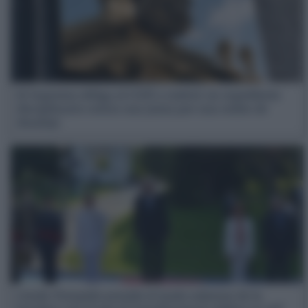
El Supremo obliga al CGPJ a reabrir un expediente
disciplinario contra una jueza por una orden de
desalojo
Conde-Pumpido preside el izado solemne de la