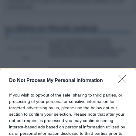
bandera con el que el Constitucional celebra su 46º
aniversario
Lo último en
Mundo Judicial
EL CGPJ ESTUDIARÁ LA QUEJA DE
MANOS LIMPIAS CONTRA EL JUEZ
PEINADO POR SU COMPORTAMIENTO EN
UNA VISTA DEL CASO BEGOÑA GÓMEZ
JOAQUÍN DELGADO, MAGISTRADO DE LA
AN: “LA DELINCUENCIA ESTÁ
UTILIZANDO MUCHÍSIMO LA IA PARA UN
Do Not Process My Personal Information
MONTÓN DE DELITOS Y NOSOTROS
VAMOS A REMOLQUE”
If you wish to opt-out of the sale, sharing to third parties, or
processing of your personal or sensitive information for
EL VOCAL RICARDO BODAS DIMITE
targeted advertising by us, please use the below opt-out
COMO PRESIDENTE DE LAS COMISIONES
DE CARRERA Y SALUD JUDICIAL DEL
section to confirm your selection. Please note that after your
CGPJ
opt-out request is processed you may continue seeing
interest-based ads based on personal information utilized by
us or personal information disclosed to third parties prior to