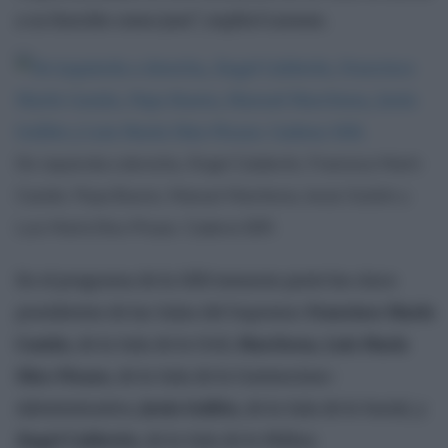
a su función como juez”, explicó Lesmes.
De izquierda a derecha, Ángel Calderón, Francisco Marín
Castán, Pepa Bueno, Manuel Marchena, Jesús Gullón y
Luis María Díez-Picazo. Cadena SER.
En el programa de la SER tomaron parte los cinco
presidentes de las Salas del Supremo:
Francisco Marín
Castán
, de la Sala de lo Civil,
Marchena
,
Luis María
Díez-Picazo
, de la Sala de lo Contencioso-
Administrativo,
Jesús Gullón
, de la Sala de lo Social, y
Ángel Calderón
, de la Sala de lo Militar.