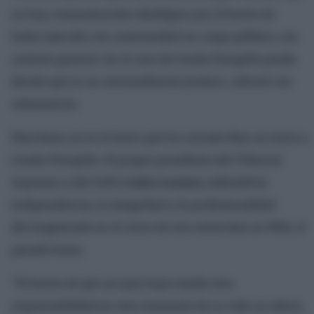
no hay contaminación ideológica por el hecho de
haber ejercido con anterioridad un cargo público, con
carácter general. En el caso de Conde Pumpido puedo
decirle que es un extraordinario jurista», afirmó con
vehemencia.
Marchena no es el único que ha cerrado filas en torno a
Conde-Pumpido. El propio presidente del Tribunal
Supremo y del CGPJ,
Carlos Lesmes
, defendió la
independencia, la integridad y la profesionalidad
del magistrado en el curso de una entrevista en RNE, el
pasado lunes.
“El hecho de que un juez haya tenido otra
responsabilidad en otro momento de su vida no afecta