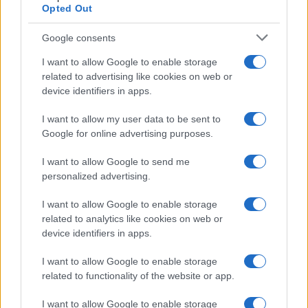
Confilegal
Opted Out
Secciones
Confilegal
Google consents
Contáctanos
Mundo
I want to allow Google to enable storage
Quiénes
related to advertising like cookies on web or
redaccion@confilegal.com
Judicial
somos
device identifiers in apps.
626 044 615
Tribunales
Contacto
I want to allow my user data to be sent to
Google for online advertising purposes.
Áreas y
Aviso Legal
Sectores
I want to allow Google to send me
Política de
personalized advertising.
Profesionales
privacidad
I want to allow Google to enable storage
Política
Política de
related to analytics like cookies on web or
device identifiers in apps.
Cookies
Firmas
I want to allow Google to enable storage
Divulgación
related to functionality of the website or app.
Foro de
I want to allow Google to enable storage