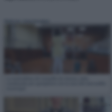
Noticias relacionadas:
La exalcaldesa de Campillo de Arenas, Jaén,
condenada por apropiarse con la tasa del mercadillo
municipal