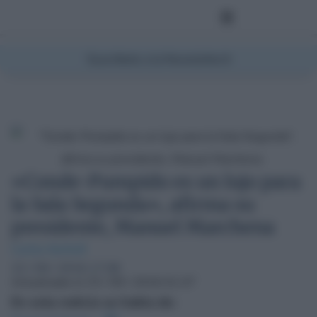
Suscríbete a la Newsletter
«Conde-Pumpido es un lujo para
la Sala Segunda», afirma su
presidente, Manuel Marchena
Carlos Berbell
22 / 09 / 2016 17:08
Actualizado el 23 / 09 / 2016 01:37
En esta noticia se habla de: