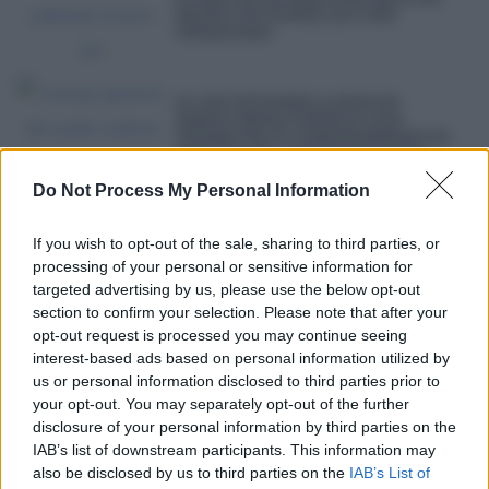
BIZUM O TPV SUPERA LAS 15.800
OPERACIONES
EL CGPJ ESTUDIARÁ LA QUEJA DE
MANOS LIMPIAS CONTRA EL JUEZ
PEINADO POR SU COMPORTAMIENTO EN
UNA VISTA DEL CASO BEGOÑA GÓMEZ
Do Not Process My Personal Information
JOAQUÍN DELGADO, MAGISTRADO DE LA
AN: “LA DELINCUENCIA ESTÁ
UTILIZANDO MUCHÍSIMO LA IA PARA UN
If you wish to opt-out of the sale, sharing to third parties, or
MONTÓN DE DELITOS Y NOSOTROS
processing of your personal or sensitive information for
VAMOS A REMOLQUE”
targeted advertising by us, please use the below opt-out
section to confirm your selection. Please note that after your
EL VOCAL RICARDO BODAS DIMITE
opt-out request is processed you may continue seeing
COMO PRESIDENTE DE LAS COMISIONES
interest-based ads based on personal information utilized by
DE CARRERA Y SALUD JUDICIAL DEL
us or personal information disclosed to third parties prior to
CGPJ
your opt-out. You may separately opt-out of the further
disclosure of your personal information by third parties on the
IAB’s list of downstream participants. This information may
PEINADO DIVIDE AL CGPJ HASTA EN SUS
also be disclosed by us to third parties on the
IAB’s List of
PROPIAS DISIDENCIAS