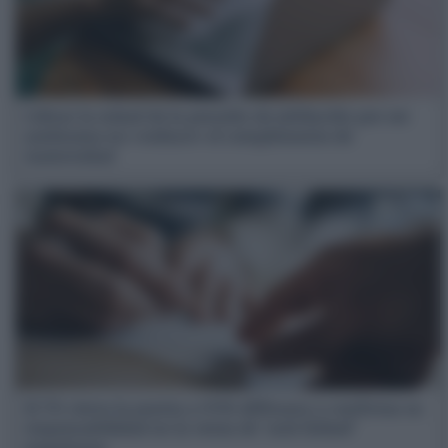
Cobrar la mitad de la pensión de jubilación por ser
autónomo no «reduce» el complemento de
maternidad
El TS cierra la puerta a OVB Allfinanz y confirma su
responsabilidad en la venta de ‘unit linked’