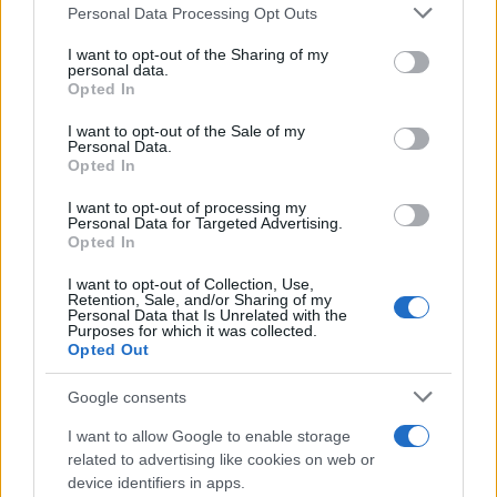
Please note that this website/app uses one or more Google
Personal Data Processing Opt Outs
services and may gather and store information including but
not limited to your visit or usage behaviour. You may click to
I want to opt-out of the Sharing of my
personal data.
grant or deny consent to Google and its third-party tags to
Opted In
use your data for below specified purposes in below Google
consent section.
I want to opt-out of the Sale of my
Personal Data.
Opted In
I want to opt-out of processing my
Personal Data for Targeted Advertising.
Opted In
I want to opt-out of Collection, Use,
Retention, Sale, and/or Sharing of my
Personal Data that Is Unrelated with the
Purposes for which it was collected.
Opted Out
Google consents
I want to allow Google to enable storage
related to advertising like cookies on web or
device identifiers in apps.