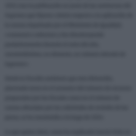
2023, tras la publicación en junio de las sentencias del
Supremo que fijaron criterio respecto a la aplicación de
la norma impulsada por el Ministerio de Igualdad,
«comenzó a reducirse y fue disminuyendo
paulatinamente durante el resto del año,
manteniéndose, no obstante, un número elevado de
ingresos».
Desde la Fiscalía sostienen que esta distorsión,
plasmada tanto en el aumento del número de recursos
preparados por los fiscales como en el número de
causas afectadas por las solicitudes de revisión de las
penas, se ha mantenido a lo largo de 2024.
Lo que quiere decir, como ha explicado García Ortiz en