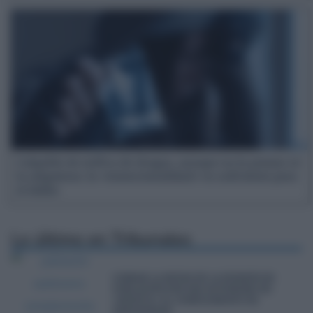
Culpable de tráfico de drogas, aunque no la poseas ni
la adquieras: la «intencionalidad» es suficiente para
el delito
Lo último en
Tribunales
COBRAR LA MITAD DE LA PENSIÓN DE
JUBILACIÓN POR SER AUTÓNOMO NO
«REDUCE» EL COMPLEMENTO DE
MATERNIDAD