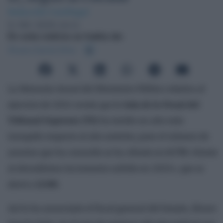
Redacción Confilegal
5 / 09 / 2025 14:11
En esta noticia se habla de:
Álvaro García Ortiz
La Memoria Anual del Ministerio Público relativa al
ejercicio de 2024 revela que la
Sala de lo Penal del
Tribunal Supremo (TS)
ha tenido un año más
tranquilo respecto al año anterior, pues el número de
asuntos que ha conocido se ha cifrado en
8.778
«frente
al elevadísimo incremento sufrido en 2023», que se
elevó a
12.919.
Así lo ha anunciado el fiscal general del Estado, Álvaro