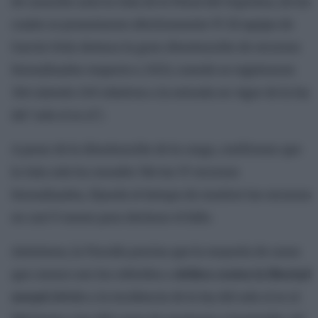
de casación ante la Sala de lo Penal del Supremo, de los
cuales se presentaron efectivamente 57. El equipo de
García Ortiz destaca la gran disminución de recursos
formalizados respecto a 2023, cuando se registraron
366 (siendo 249 relativos a la entrada en vigor de la ley
del ‘solo sí es sí’).
A pesar de la disminución de la carga, confirman que
la Sala solo ha resuelto 7de los 57 recursos
formalizados, fijando el tiempo de resolver los recursos
en casi 9 meses para declarar el fallo.
Asimismo, la Fiscalía precisa que la mayoría de casos
que conoce son los referidos a
delitos contra la libertad
sexual
debido a la incidencia de la ley del solo sí es sí: