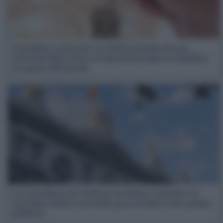
Comodato o precario: la cesión gratuita de una
vivienda llega hasta el Supremo porque la inquilina
no quería devolverla
Los familiares de víctimas de delitos violentos no
necesitan haber convivido para acceder a las ayudas
públicas