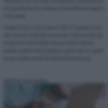
541
frente a los 109 casos de asesinato u homicidio, 60
de acumulación de condenas, 58 de tráfico de drogas y
47 de estafa.
De igual forma, consta que en 2024 el Supremo tenía
seis casos de revelación de secretos. Cabe recordar que
la Sala de lo Penal abrió causa por dicho delito el
pasado octubre al fiscal general, quien está a la espera
de que se dicte el auto de apertura de juicio oral.
Noticias relacionadas: