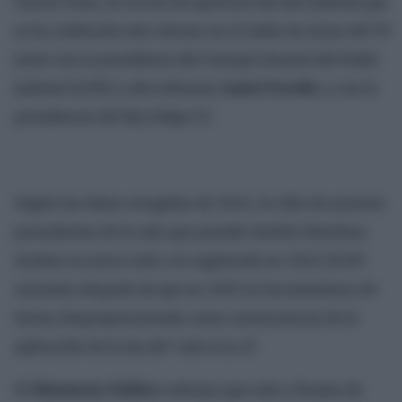
García Ortiz, en el acto de apertura del año judicial que
se ha celebrado este viernes en el Salón de Actos del TS
junto con la presidenta del Consejo General del Poder
Judicial (CGPJ) y alto tribunal,
Isabel Perelló
, y con la
presidencia del Rey Felipe VI.
Según los datos recogidos de 2024, la cifra de asuntos
procedentes de la sala que preside Andrés Martínez
Arrieta se acerca más a la registrada en 2022 (8.527
asuntos), después de que en 2023 se incrementara de
forma desproporcionada como consecuencia de la
aplicación de la ley del ‘solo sí es sí’.
El
Ministerio Público
subraya que solo a finales de