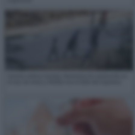
engañosos
Interior ordena instalar elementos de contención en
el mar de Ceuta y Melilla tras el fallo del Supremo