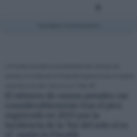
Suscríbete a la Newsletter
La Fiscalía constata la normalización del volumen de
asuntos en la Sala de lo Penal del Supremo tras el impacto
inicial de la ley del ‘solo sí es sí’. Foto: EP
El número de causas penales cae
considerablemente tras el pico
registrado en 2023 por la
incidencia de la ‘ley del solo sí es
sí’, según la Fiscalía