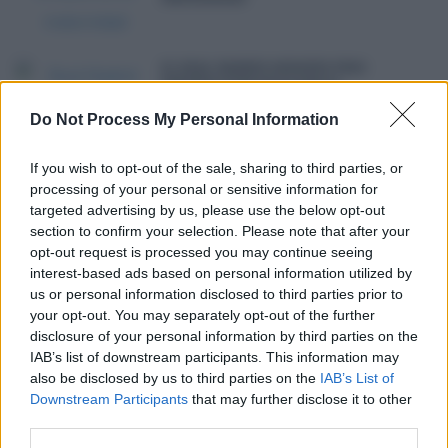
EL REAL MADRID AFRONTA TRES
FRENTES JUDICIALES POR EL
BERNABÉU: CONCIERTOS, RUIDO Y
APARCAMIENTOS
Do Not Process My Personal Information
If you wish to opt-out of the sale, sharing to third parties, or
LA LETRA PEQUEÑA DE LA
DESCONEXIÓN DIGITAL: NO ES UN
processing of your personal or sensitive information for
APAGÓN ABSOLUTO NI UNA BARRA
targeted advertising by us, please use the below opt-out
LIBRE
section to confirm your selection. Please note that after your
opt-out request is processed you may continue seeing
interest-based ads based on personal information utilized by
NO TODA BRECHA ACABA EN MULTA: LA
AEPD ARCHIVA EL CASO DE LA GUARDIA
us or personal information disclosed to third parties prior to
CIVIL CIVIL QUE AFECTÓ A LOS DATOS
your opt-out. You may separately opt-out of the further
DE 50.000 AGENTES
disclosure of your personal information by third parties on the
IAB’s list of downstream participants. This information may
also be disclosed by us to third parties on the
IAB’s List of
Downstream Participants
that may further disclose it to other
third parties.