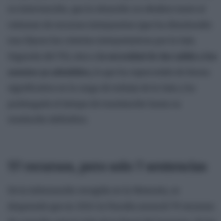
su intervención, que la situación no obedece tanto al
volumen de recursos interpuestos (que ha disminuido
tras fijarse los criterios interpretativos por la Sala
Segunda del TS), sino a
la necesidad de dar salida a los
asuntos ya admitidos,
lo que ha repercutido de forma
significativa en la carga de trabajo de la Sala y ha
prolongado el tiempo de tramitación hasta su
resolución definitiva.
57 recursos, pero solo 7 sentencias
De la información recogida en la Memoria, se
desprende que en 2024 la Fiscalía anunció 79 recursos