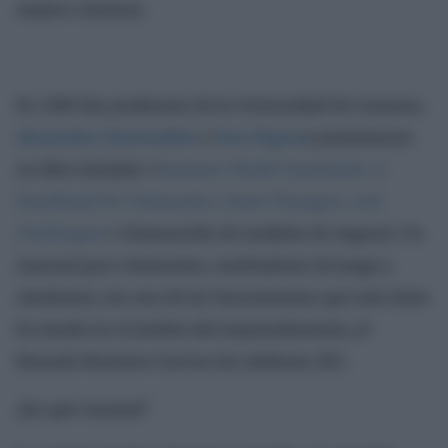
mejora continua.
En 2010 dos profesores de la Universidad de Lausana,
Alexander Osterwalder
e
Yves Pigneu
r
presentaron
un libro titulado «
Business Model Generation: A
Handbook for Visionaries, Game Changers, and
Challengers
» (Generación de modelos de negocio: Un
manual para visionarios, cambiadores de juego y
retadores), con una de las herramientas que más éxito
ha tenido en el ámbito del emprendimiento, el
llamado Business Canvas (en adelante, BC).
¿En qué consiste?