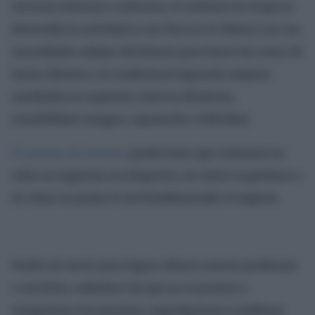
recursos internos y externos, el contexto en el que se
desarrolla la actividad y con foco en el cliente y en sus
necesidades adopta decisiones para hacer las cosas de
forma distinta a la tradicional logrando mejores
resultados en aspectos como la eficiencia,
rentabilidad, imagen, reputación o felicidad.
El proceso de innovar
puede tener que centrarse en
cómo se organiza un despacho, en cómo se gestiona o
en cómo se presta el servicio/desarrolla el negocio.
Puede así servir para lograr ofrecer nuevos productos
o servicios, rediseñar los que ya se prestan o
reorganizar los procesos, organigramas y políticas