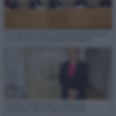
Nace AILI para liderar en el mundo iberoamericano
el cambio hacia una longevidad inteligente
Opinión | Talento sénior: un talento que
necesitamos, pero en riesgo de exclusión