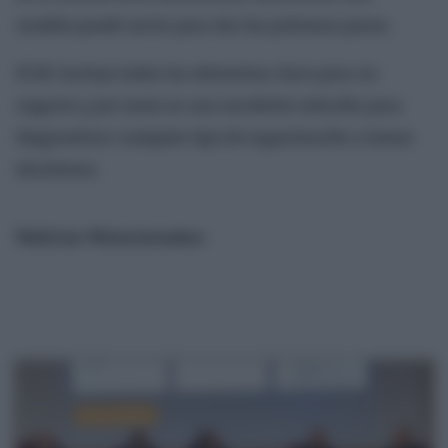
modelo puede servir para dar los primeros pasos.
El BC incluye todos los elementos clave para un
negocio y por tanto es una excelente solución para
diagnosticar cualquier tipo de organización y tomar
decisiones.
Noticias Relacionadas: