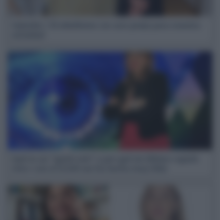
Opinión | El edadismo: un caro peaje para nuestra
sociedad
Qué es un “quick win” y por qué mi último «quick
win» con el ICAM me ha hecho muy feliz