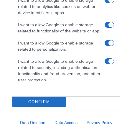
I want to allow Google to enable storage
Política
Política de
related to analytics like cookies on web or
device identifiers in apps.
Cookies
Firmas
I want to allow Google to enable storage
Divulgación
related to functionality of the website or app.
Foro de
I want to allow Google to enable storage
Confilegal
related to personalization.
I want to allow Google to enable storage
Confilegal 2026
related to security, including authentication
functionality and fraud prevention, and other
user protection.
CONFIRM
Data Deletion
Data Access
Privacy Policy