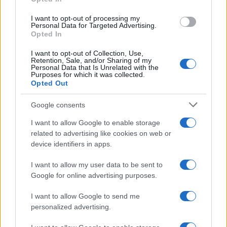
Noticias jurídicas y jurisprudencia
I want to opt-out of processing my
Personal Data for Targeted Advertising.
Opted In
ICAM
CGPJ
MINISTERIO DE JUSTICIA
I want to opt-out of Collection, Use,
No te pierdas nada, suscríbete a
Retention, Sale, and/or Sharing of my
Personal Data that Is Unrelated with the
Confilegal
Purposes for which it was collected.
Opted Out
Secciones
Confilegal
Google consents
Contáctanos
Mundo
Quiénes
I want to allow Google to enable storage
related to advertising like cookies on web or
redaccion@confilegal.com
Judicial
somos
device identifiers in apps.
626 044 615
Tribunales
Contacto
I want to allow my user data to be sent to
Google for online advertising purposes.
Áreas y
Aviso Legal
Sectores
I want to allow Google to send me
Política de
personalized advertising.
Profesionales
privacidad