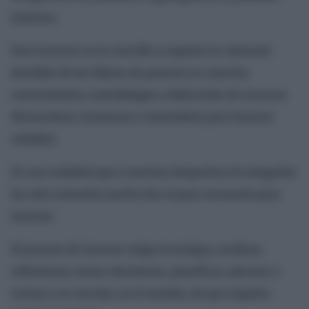
internas.
Pero innovar no es sencillo y requiere la voluntad
decidida de los líderes de ponerse en marcha;
conocimiento; metodología y dedicación de recursos
(financieros, humanos y materiales) para hacerse
realidad.
Es una realidad que a muchos despachos de abogados
les está costando mucho dar el paso necesario para
innovar.
El proceso de innovar exige investigar, analizar,
reflexionar, tomar decisiones, planificar, ejecutar y
revisar y es circular, en el sentido, de que requiere