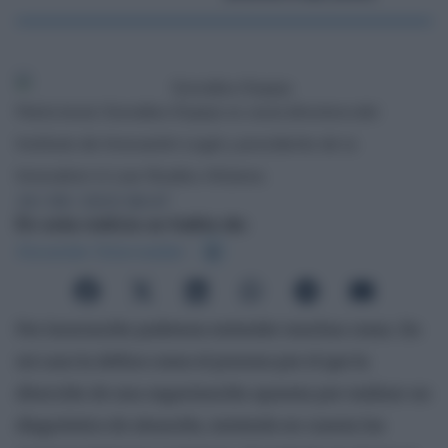
María Jesús González-Espejo es socia directora del
Instituto de Innovación Legal y presidente de la
Innovation in Law Studies Alliance.
19 / 09 / 2022 06:47
En esta noticia se habla de:
Alexander Osterwalder
Por innovación podemos entender muchas cosas. En
mi caso la defino como el proceso por el que la
dirección de una organización apuesta por realizar un
diagnóstico de situación, teniendo en cuanta los