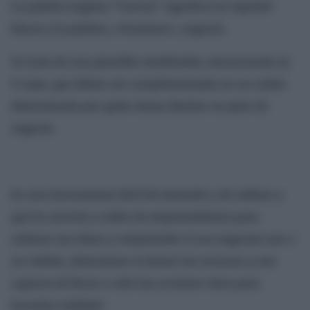
La palabra inglesa “Canvas” significa en español
lienzo y la palabra, «business», negocio.
Se trata de una plantilla reutilizable, estructurada en
9 cajas, que deben ser cumplimentadas en un orden
determinado por quien desea diseñar un plan de
negocio.
Es una herramienta fácil de entender y de utilizar y
que ha servicio a miles de emprendedores para
ordenar sus ideas y comprender si sus negocios son o
no viables, determinar si tienen los recursos y son
capaces de llevar a cabo las acciones clave para
hacerlos realidad.