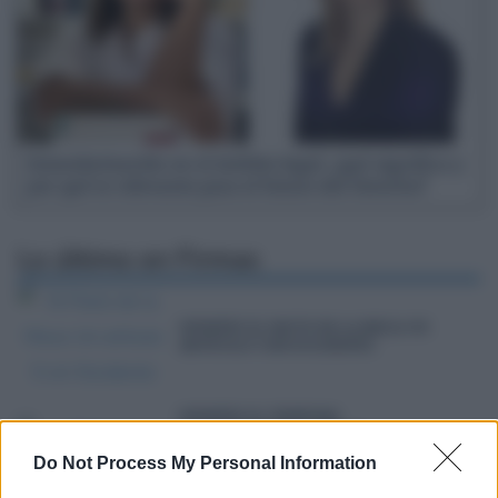
Estandarización en el ámbito legal: ¿qué significa y
por qué es relevante para el futuro del Derecho?
Lo último en
Firmas
OPINIÓN| EL PACTO DE LA MECA: UN
ARTÍCULO 5 SIN OCCIDENTE
OPINIÓN| EL TRIBUNAL
CONSTITUCIONAL ANTE LA
ENFERMEDAD MENTAL Y LAS
Do Not Process My Personal Information
GARANTÍAS EN LOS INTERNAMIENTOS
PSIQUIÁTRICOS