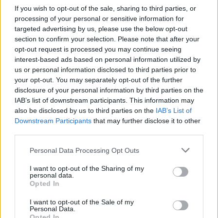
If you wish to opt-out of the sale, sharing to third parties, or
processing of your personal or sensitive information for
targeted advertising by us, please use the below opt-out
OPINIÓN| LA INVASIÓN PROVOCADA
section to confirm your selection. Please note that after your
opt-out request is processed you may continue seeing
interest-based ads based on personal information utilized by
us or personal information disclosed to third parties prior to
OPINIÓN| CUANDO UNA INVASIÓN
your opt-out. You may separately opt-out of the further
COMIENZA MUCHO ANTES DE CRUZAR
LA FRONTERA
disclosure of your personal information by third parties on the
IAB’s list of downstream participants. This information may
also be disclosed by us to third parties on the
IAB’s List of
Downstream Participants
that may further disclose it to other
OPINIÓN| LAS REPLICAS DE CEUTA: EL
third parties.
MARGEN QUE NO TUVO SÁNCHEZ Y LA
FACTURA QUE DEBE BRUSELAS
Please note that this website/app uses one or more Google
Personal Data Processing Opt Outs
services and may gather and store information including but
not limited to your visit or usage behaviour. You may click to
I want to opt-out of the Sharing of my
personal data.
grant or deny consent to Google and its third-party tags to
Opted In
use your data for below specified purposes in below Google
consent section.
I want to opt-out of the Sale of my
Personal Data.
Opted In