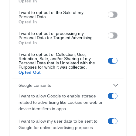
Opted In
use your data for below specified purposes in below Google
Noticias jurídicas y jurisprudencia
consent section.
I want to opt-out of the Sale of my
Personal Data.
Opted In
I want to opt-out of processing my
ICAM
CGPJ
MINISTERIO DE JUSTICIA
Personal Data for Targeted Advertising.
Opted In
No te pierdas nada, suscríbete a
Confilegal
I want to opt-out of Collection, Use,
Retention, Sale, and/or Sharing of my
Secciones
Confilegal
Personal Data that Is Unrelated with the
Purposes for which it was collected.
Opted Out
Contáctanos
Mundo
Quiénes
Google consents
redaccion@confilegal.com
Judicial
somos
I want to allow Google to enable storage
626 044 615
Tribunales
Contacto
related to advertising like cookies on web or
device identifiers in apps.
Áreas y
Aviso Legal
I want to allow my user data to be sent to
Sectores
Política de
Google for online advertising purposes.