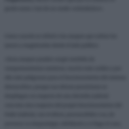
grado sumo. Casi de un modo «eclesiástico».
Como cuando se refirió a los ataques que sufren los
jueces y magistrados desde el lado político.
«Esos ataques pueden surgir también de
comportamientos omisivos, mucho más sutiles y por
ello más peligrosos para el funcionamiento del sistema
democrático, porque sus efectos perniciosos se
despliegan no respecto de una decisión judicial
concreta sino respecto del propio funcionamiento del
Poder Judicial, con el efecto, preconcebido o no, de
provocar su desprestigio, debilitarlo y si llega el caso,