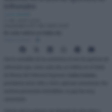
tribunales
Carlos Berbell
7 / 09 / 2023 13:25
Actualizado el 07 / 09 / 2023 14:47
En esta noticia se habla de:
Carlos Lesmes
Fue la comidilla de los asistentes al acto de apertura de
tribunales que, como cada año, se celebra en el Salón
de Plenos del Tribunal Supremo.
Carlos Lesmes
,
presidente entre 2014 y 2022, optó por ausentarse. Por
motivos personales ineludibles. Lo que fue muy
comentado.
Habría sido la primera vez después de ocho años y