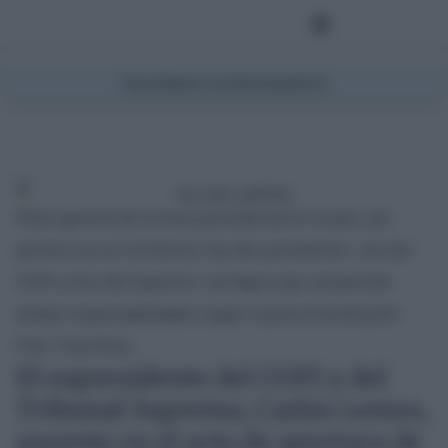
Suscríbete a la Newsletter
Plano general de la mesa presidencial en la que, por
primera vez en la historia, hay dos presidentes, uno del
CGPJ y otro del Supremo; una figura que comprende
ambas responsabilidades según nuestra Constitución.
Foto: Casa Real.,
El expresidente del CGPJ y del
Tribunal Supremo, Carlos Lemes,
ausente en el acto de apertura de