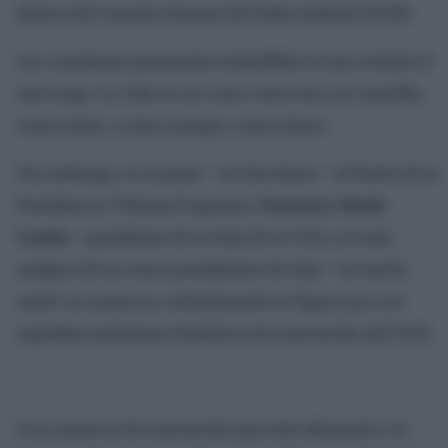
dentro del Consejo General del Poder Judicial (CGPJ).
Las cuestiones personales ineludibles le han evitado el
mal trago. La vida es así, unas veces toca ser martillo,
como antes, y otras yunque, como ahora.
Sin embargo, su sucesor –en funciones– al frente de la
Presidencia Tribunal Supremo,
Francisco Marín
Castán
–presidente de la Sala de lo Civil, y el más
antiguo de los cinco presidentes de Sala– ha hecho
sentir su ausencia, reivindicando su figura por sus
repetidas peticiones históricas de renovación del CGPJ.
Una ausencia de renovación que está afectando a la