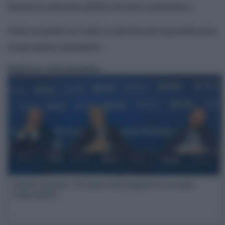
desviar la atención pública de otras cuestiones».
Como se puede ver, todo un ejercicio de expresión para
el que quiera entenderlo.
Noticias relacionadas:
Carlos Lesmes: «Un juez mal pagado es un juez
vulnerable»