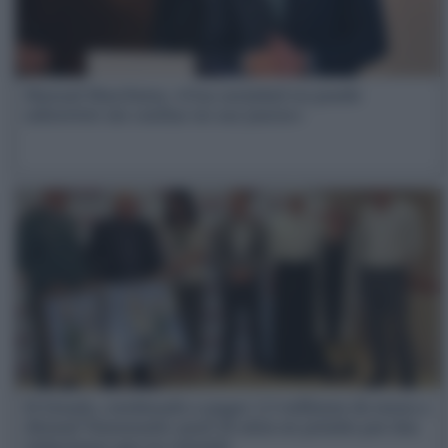
Manuel Marchena: «Una sociedad no puede
sobrevivir sin confiar en sus jueces»
El Estado, condenado a pagar 2,5 millones de euros a
Ahmed Tommouhi: pasó 18 años en prisión por dos
violaciones que no cometió