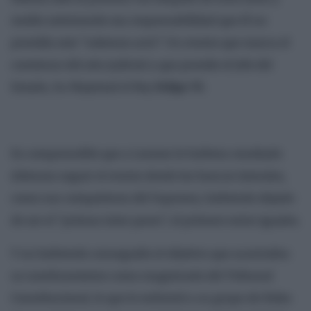
medio ostentando esa responsabilidad que él no
presidía este “solemne acto”. Un evento que marca el
comienzo del año judicial y que preside el Jefe del
Estado, Su Majestad el Rey
Felipe VI.
Es comprensible que a Lesmes le hubiera resultado
doloroso seguir el evento desde los bancos laterales,
como sus compañeros del Supremo, habiendo dejado
de ser el “primus inter pares”, el primero entre iguales.
Y no habiendo conseguido el objetivo que acariciaba:
su nombramiento como magistrado del Tribunal
Constitucional, lo que le enfrentó a su grupo de fieles