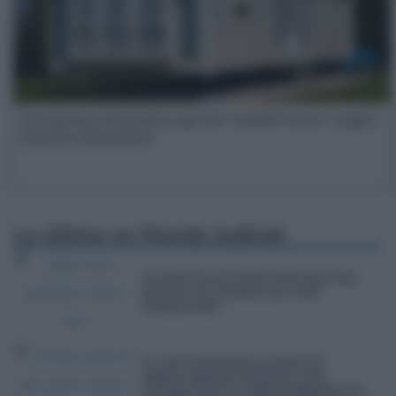
El Supremo dictamina que las ‘mobile-home’ exigen
licencia urbanística
Lo último en
Mundo Judicial
EL PAGO DE LAS TASAS JUDICIALES POR
BIZUM O TPV SUPERA LAS 15.800
OPERACIONES
EL CGPJ ESTUDIARÁ LA QUEJA DE
MANOS LIMPIAS CONTRA EL JUEZ
PEINADO POR SU COMPORTAMIENTO EN