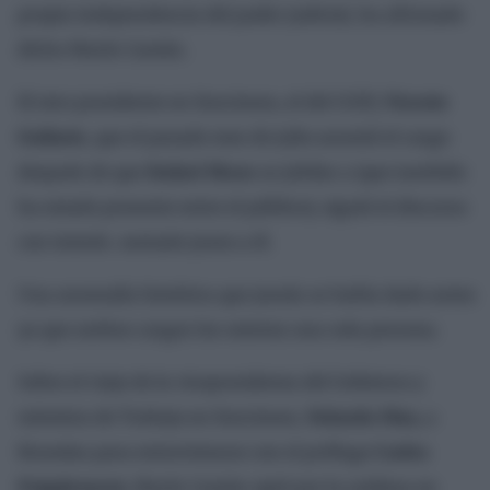
propia independencia del poder judicial, ha afirmado
dicho Marín Castán.
El otro presidente en funciones, el del CGPJ,
Vicente
Guilarte
, que el pasado mes de julio asumió el cargo
después de que
Rafael Mozo
se jubilar a (que también
ha estado presente entre el público), siguió el discurso
con interés. sentado junto a él.
Una anomalía histórica que jamás se había dado antes
ya que ambos cargos los ostenta una sola persona.
Sobre el viaje de la vicepresidenta del Gobierno y
ministra de Trabajo en funciones,
Yolanda Díaz,
a
Bruselas para entrevistarse con el prófugo
Carles
Puigdemont,
Marín Castán optó por la sutileza en