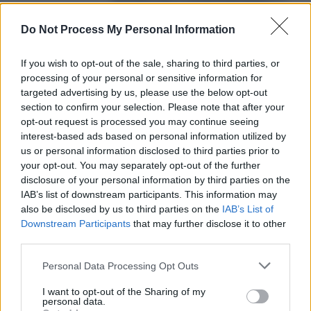
UNA VISTA DEL CASO BEGOÑA GÓMEZ
Do Not Process My Personal Information
JOAQUÍN DELGADO, MAGISTRADO DE LA
AN: “LA DELINCUENCIA ESTÁ
If you wish to opt-out of the sale, sharing to third parties, or
UTILIZANDO MUCHÍSIMO LA IA PARA UN
MONTÓN DE DELITOS Y NOSOTROS
processing of your personal or sensitive information for
VAMOS A REMOLQUE”
targeted advertising by us, please use the below opt-out
section to confirm your selection. Please note that after your
EL VOCAL RICARDO BODAS DIMITE
opt-out request is processed you may continue seeing
COMO PRESIDENTE DE LAS COMISIONES
interest-based ads based on personal information utilized by
DE CARRERA Y SALUD JUDICIAL DEL
us or personal information disclosed to third parties prior to
CGPJ
your opt-out. You may separately opt-out of the further
disclosure of your personal information by third parties on the
IAB’s list of downstream participants. This information may
PEINADO DIVIDE AL CGPJ HASTA EN SUS
also be disclosed by us to third parties on the
IAB’s List of
PROPIAS DISIDENCIAS
Downstream Participants
that may further disclose it to other
third parties.
Please note that this website/app uses one or more Google
Personal Data Processing Opt Outs
services and may gather and store information including but
not limited to your visit or usage behaviour. You may click to
I want to opt-out of the Sharing of my
personal data.
grant or deny consent to Google and its third-party tags to