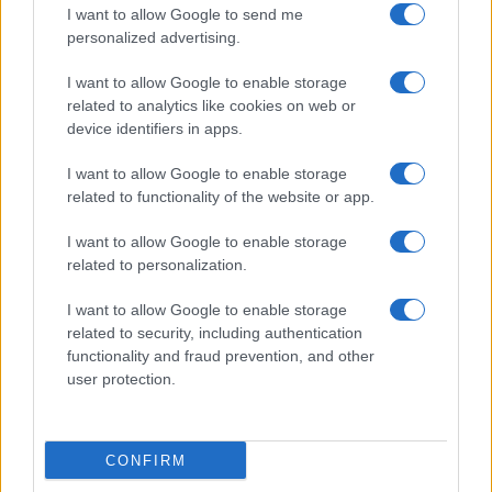
Profesionales
privacidad
I want to allow Google to send me
personalized advertising.
Política
Política de
Cookies
I want to allow Google to enable storage
Firmas
related to analytics like cookies on web or
device identifiers in apps.
Divulgación
I want to allow Google to enable storage
Foro de
related to functionality of the website or app.
Confilegal
I want to allow Google to enable storage
related to personalization.
Confilegal 2026
I want to allow Google to enable storage
related to security, including authentication
functionality and fraud prevention, and other
user protection.
CONFIRM