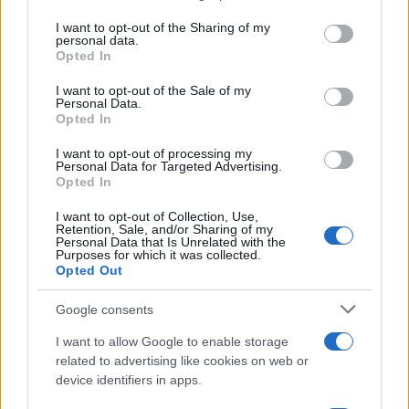
services and may gather and store information including but
not limited to your visit or usage behaviour. You may click to
I want to opt-out of the Sharing of my
personal data.
grant or deny consent to Google and its third-party tags to
Opted In
use your data for below specified purposes in below Google
consent section.
I want to opt-out of the Sale of my
Personal Data.
Opted In
Noticias jurídicas y jurisprudencia
I want to opt-out of processing my
Personal Data for Targeted Advertising.
Opted In
ICAM
CGPJ
MINISTERIO DE JUSTICIA
I want to opt-out of Collection, Use,
Retention, Sale, and/or Sharing of my
No te pierdas nada, suscríbete a
Personal Data that Is Unrelated with the
Purposes for which it was collected.
Confilegal
Opted Out
Secciones
Confilegal
Google consents
Contáctanos
I want to allow Google to enable storage
Mundo
Quiénes
related to advertising like cookies on web or
redaccion@confilegal.com
Judicial
somos
device identifiers in apps.
626 044 615