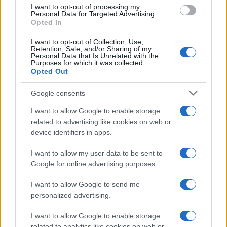
redaccion@confilegal.com
I want to opt-out of processing my
626 044 615
Personal Data for Targeted Advertising.
Opted In
I want to opt-out of Collection, Use,
Confilegal 2026
Retention, Sale, and/or Sharing of my
Personal Data that Is Unrelated with the
Purposes for which it was collected.
Opted Out
Google consents
I want to allow Google to enable storage
related to advertising like cookies on web or
device identifiers in apps.
I want to allow my user data to be sent to
Google for online advertising purposes.
Iniciar sesión
I want to allow Google to send me
Suscribirse
personalized advertising.
Mi perfil
I want to allow Google to enable storage
related to analytics like cookies on web or