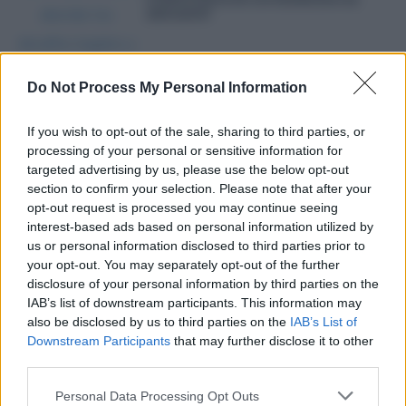
ABOGADOS?
Do Not Process My Personal Information
If you wish to opt-out of the sale, sharing to third parties, or
processing of your personal or sensitive information for
DEL TÍTULO UNIVERSITARIO AL
EJERCICIO PROFESIONAL: ASÍ CAMBIÓ
targeted advertising by us, please use the below opt-out
EL ACCESO A LA ABOGACÍA EN ESPAÑA
section to confirm your selection. Please note that after your
opt-out request is processed you may continue seeing
interest-based ads based on personal information utilized by
WEBINARIO | FÓRMULAS DE
us or personal information disclosed to third parties prior to
CRECIMIENTO EN LOS DESPACHOS DE
your opt-out. You may separately opt-out of the further
ABOGADOS
disclosure of your personal information by third parties on the
IAB’s list of downstream participants. This information may
also be disclosed by us to third parties on the
IAB’s List of
Downstream Participants
that may further disclose it to other
third parties.
WEBINARIO | ¿CÓMO INCREMENTAR LA
EFICIENCIA DE UN DEPARTAMENTO
Please note that this website/app uses one or more Google
«IN-HOUSE» LEGAL?
Personal Data Processing Opt Outs