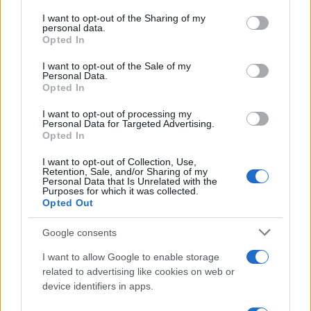
services and may gather and store information including but
not limited to your visit or usage behaviour. You may click to
I want to opt-out of the Sharing of my
personal data.
grant or deny consent to Google and its third-party tags to
Opted In
use your data for below specified purposes in below Google
consent section.
I want to opt-out of the Sale of my
Personal Data.
Opted In
EL PERITAJE VETERINARIO SE
I want to opt-out of processing my
CONSOLIDA COMO UNA
Personal Data for Targeted Advertising.
ESPECIALIZACIÓN CON CRECIENTE
Opted In
PROYECCIÓN PROFESIONAL Y JURÍDICA
I want to opt-out of Collection, Use,
Retention, Sale, and/or Sharing of my
Personal Data that Is Unrelated with the
Purposes for which it was collected.
Opted Out
Google consents
I want to allow Google to enable storage
related to advertising like cookies on web or
device identifiers in apps.
Noticias jurídicas y jurisprudencia