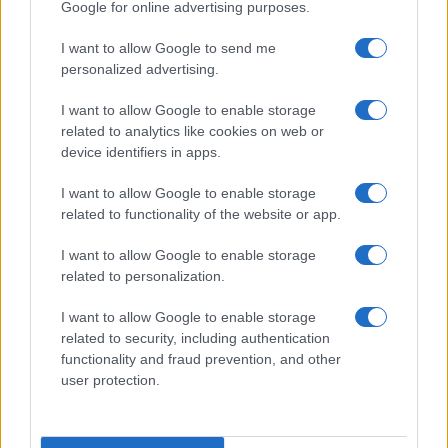
Google for online advertising purposes.
Noticias jurídicas y jurisprudencia
I want to allow Google to send me
personalized advertising.
I want to allow Google to enable storage
related to analytics like cookies on web or
ICAM
CGPJ
MINISTERIO DE JUSTICIA
device identifiers in apps.
No te pierdas nada, suscríbete a
Confilegal
I want to allow Google to enable storage
related to functionality of the website or app.
Secciones
Confilegal
I want to allow Google to enable storage
Contáctanos
related to personalization.
Mundo
Quiénes
redaccion@confilegal.com
Judicial
somos
I want to allow Google to enable storage
related to security, including authentication
626 044 615
Tribunales
Contacto
functionality and fraud prevention, and other
user protection.
Áreas y
Aviso Legal
Sectores
Política de