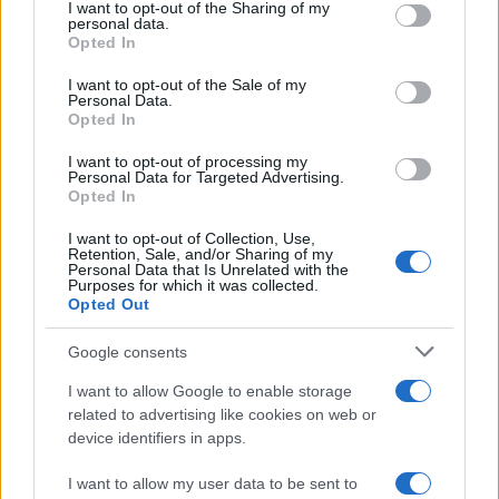
not limited to your visit or usage behaviour. You may click to
I want to opt-out of the Sharing of my
personal data.
grant or deny consent to Google and its third-party tags to
Opted In
use your data for below specified purposes in below Google
consent section.
I want to opt-out of the Sale of my
Personal Data.
Opted In
COMODATO O PRECARIO: LA CESIÓN
GRATUITA DE UNA VIVIENDA LLEGA
I want to opt-out of processing my
Personal Data for Targeted Advertising.
HASTA EL SUPREMO PORQUE LA
INQUILINA NO QUERÍA DEVOLVERLA
Opted In
I want to opt-out of Collection, Use,
Retention, Sale, and/or Sharing of my
Personal Data that Is Unrelated with the
Purposes for which it was collected.
Opted Out
LA AN RESPONDE SI SE PUEDE OBLIGAR
A UN TRIBUNAL A REVELAR SI HA
Google consents
UTILIZADO IA PARA REDACTAR LA
SENTENCIA
I want to allow Google to enable storage
related to advertising like cookies on web or
device identifiers in apps.
I want to allow my user data to be sent to