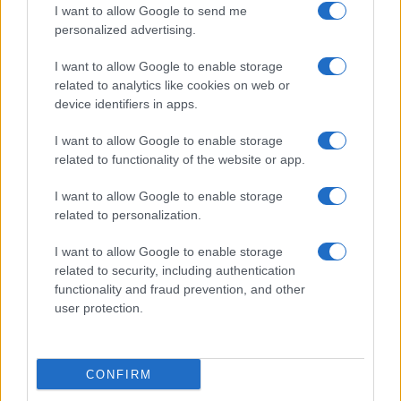
I want to allow Google to send me
Noticias jurídicas y jurisprudencia
personalized advertising.
I want to allow Google to enable storage
related to analytics like cookies on web or
ICAM
CGPJ
MINISTERIO DE JUSTICIA
device identifiers in apps.
No te pierdas nada, suscríbete a
I want to allow Google to enable storage
Confilegal
related to functionality of the website or app.
Secciones
Confilegal
I want to allow Google to enable storage
Contáctanos
related to personalization.
Mundo
Quiénes
I want to allow Google to enable storage
redaccion@confilegal.com
Judicial
somos
related to security, including authentication
626 044 615
functionality and fraud prevention, and other
Tribunales
Contacto
user protection.
Áreas y
Aviso Legal
Sectores
Política de
CONFIRM
Profesionales
privacidad