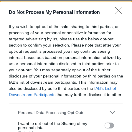
Do Not Process My Personal Information
If you wish to opt-out of the sale, sharing to third parties, or
EL JUEZ DE LA AUDIENCIA NACIONAL
ISMAEL MORENO PRORROGA SEIS
processing of your personal or sensitive information for
MESES LA INVESTIGACIÓN DEL CASO
targeted advertising by us, please use the below opt-out
KOLDO
section to confirm your selection. Please note that after your
opt-out request is processed you may continue seeing
interest-based ads based on personal information utilized by
us or personal information disclosed to third parties prior to
your opt-out. You may separately opt-out of the further
disclosure of your personal information by third parties on the
IAB’s list of downstream participants. This information may
ZAMARRIEGO VUELVE A RECHAZAR QUE
SE CITE EL EX ‘NÚMERO DOS’ DE
also be disclosed by us to third parties on the
IAB’s List of
CERDÁN Y UN EXDIRECTOR DE
Downstream Participants
that may further disclose it to other
COMUNICACIÓN DE PSOE EN EL CASO
third parties.
LEIRE DÍEZ
Please note that this website/app uses one or more Google
Personal Data Processing Opt Outs
services and may gather and store information including but
not limited to your visit or usage behaviour. You may click to
I want to opt-out of the Sharing of my
personal data.
grant or deny consent to Google and its third-party tags to