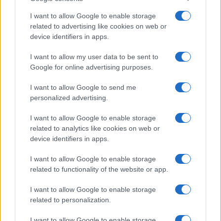
Contáctanos
I want to allow Google to enable storage
Mundo
Quiénes
related to advertising like cookies on web or
device identifiers in apps.
redaccion@confilegal.com
Judicial
somos
626 044 615
I want to allow my user data to be sent to
Tribunales
Contacto
Google for online advertising purposes.
Áreas y
Aviso Legal
I want to allow Google to send me
Sectores
personalized advertising.
Política de
Profesionales
privacidad
I want to allow Google to enable storage
related to analytics like cookies on web or
Política
Política de
device identifiers in apps.
Cookies
Firmas
I want to allow Google to enable storage
related to functionality of the website or app.
Divulgación
I want to allow Google to enable storage
Foro de
related to personalization.
Confilegal
I want to allow Google to enable storage