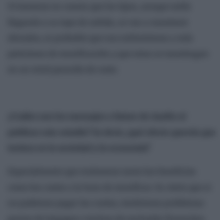
Sí tenemos en cuenta que los tipos, aunque estén
llegando a su tope de subida, se van a mantener
elevados, es probable que nos enfrentemos a más
peticiones de reunificación y que estas se mantengan
en un nivel parecido de coste.
¿Cuáles son los mensajes a futuro de Asufin al
publicar este estudio? Es decir, ¿qué efecto querría que
tuviera en la sociedad y la economía?
Especialmente que evaluemos tanto los beneficios
como los costes a la hora de reunificar. Es cierto que si
no podemos pagar las cuotas, tendremos problemas
graves de impagos e incluso de exclusión financiera.