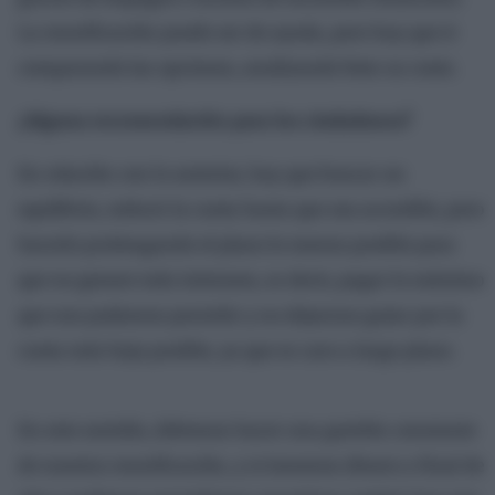
La reunificación puede ser de ayuda, pero hay que ir
comparando las opciones, analizando bien su coste.
¿Alguna recomendación para los ciudadanos?
En relación con lo anterior, hay que buscar un
equilibrio, reducir la cuota hasta que sea accesible, pero
hacerlo prolongando el plazo lo menos posible para
que no genere más intereses, es decir, pagar lo máximo
que nos podamos permitir y no dejarnos guiar por la
cuota más baja posible, ya que es caro a largo plazo.
En este sentido, debemos hacer una gestión constante
de nuestra reunificación, y si tenemos dinero a final de