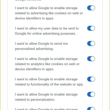
I want to allow Google to enable storage
related to advertising like cookies on web or
device identifiers in apps.
I want to allow my user data to be sent to
Google for online advertising purposes.
Noticias jurídicas y jurisprudencia
I want to allow Google to send me
personalized advertising.
I want to allow Google to enable storage
ICAM
CGPJ
MINISTERIO DE JUSTICIA
related to analytics like cookies on web or
No te pierdas nada, suscríbete a
device identifiers in apps.
Confilegal
I want to allow Google to enable storage
Secciones
Confilegal
related to functionality of the website or app.
Contáctanos
I want to allow Google to enable storage
Mundo
Quiénes
related to personalization.
redaccion@confilegal.com
Judicial
somos
I want to allow Google to enable storage