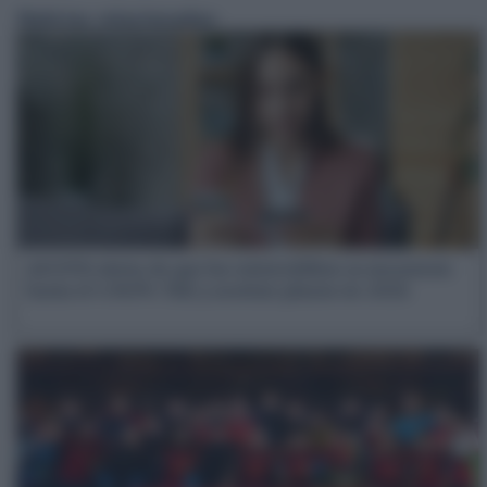
Noticias relacionadas:
ASUFIN alerta de que los minicréditos se encarecen
hasta el 4.963% TAE y acortan plazos en 2026