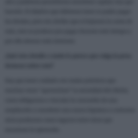
año y podemos permitirnos amortizar capital, hay que
hacerlo. El objetivo que debemos tener es poder pagar
las deudas, pero sin olvidar que si bajamos la cuota de
más, esto se produce por pagar durante más tiempo y
por ello abonar más intereses.
¿Qué otro detalle o matiz le parece que valga la pena
destacar sobre esto?
Hay que tener cuidado con malas prácticas que
muchas veces “aprovechan” la necesidad del cliente,
como obligarnos a vincular la concesión de una
ampliación o constituir una nueva hipoteca a contratar
otros productos como seguros entre otros que
encarecen la operación.