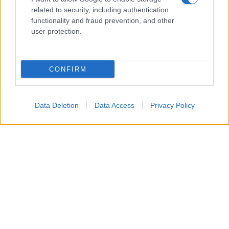
626 044 615
related to security, including authentication
Tribunales
Contacto
functionality and fraud prevention, and other
Áreas y
Aviso Legal
user protection.
Sectores
Política de
Profesionales
privacidad
CONFIRM
Política
Política de
Cookies
Data Deletion
Data Access
Privacy Policy
Firmas
Divulgación
Foro de
Confilegal
Confilegal 2026