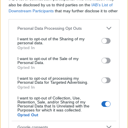
CRECIMIENTO EN LOS DESPACHOS DE
also be disclosed by us to third parties on the
IAB’s List of
ABOGADOS
Downstream Participants
that may further disclose it to other
third parties.
Please note that this website/app uses one or more Google
Personal Data Processing Opt Outs
services and may gather and store information including but
WEBINARIO | ¿CÓMO INCREMENTAR LA
not limited to your visit or usage behaviour. You may click to
I want to opt-out of the Sharing of my
EFICIENCIA DE UN DEPARTAMENTO
personal data.
grant or deny consent to Google and its third-party tags to
«IN-HOUSE» LEGAL?
Opted In
use your data for below specified purposes in below Google
consent section.
I want to opt-out of the Sale of my
Personal Data.
Opted In
I want to opt-out of processing my
Personal Data for Targeted Advertising.
Opted In
EL PERITAJE VETERINARIO SE
I want to opt-out of Collection, Use,
CONSOLIDA COMO UNA
Retention, Sale, and/or Sharing of my
ESPECIALIZACIÓN CON CRECIENTE
Personal Data that Is Unrelated with the
PROYECCIÓN PROFESIONAL Y JURÍDICA
Purposes for which it was collected.
Opted Out
Google consents