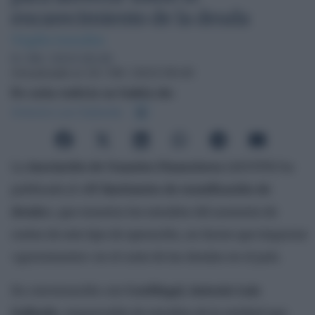
encarecimiento de la deuda
Virgilio González
9 / 08 / 2023 00:45
Actualizado el 10 / 08 / 2023 09:40
En esta noticia se habla de:
Antonio Luis Gallardo
La
Asociación de Usuarios Financieros
(ASUFIN) ha
publicado el
«IV Barómetro de reunificación de
deuda»
, que muestra los estudios del aumento de
costes de este tipo de operación, un factor que impactar
«gravemente» en el coste de las deudas en el país.
En conversación con
Confilegal
,
Antonio Luis
Gallardo
, responsable de estudios de la entidad que