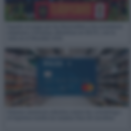
España no paga por las Renovables y los acreedores
empiezan a levantar alfombras en EE.UU., con la
vista en el Mundial 2026
Primera sentencia colectiva contra las «revolving»:
el Supremo tumba las tarjetas Pass de Carrefour