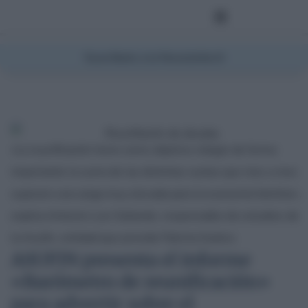
Suscríbete a la Newsletter
«La reunificación tiene como objetivo rebajar de forma
importante la suma de las distintas cuotas que mes a mes
suponen una carga muy elevada para la economía familiar»,
explica Antonio Luis Gallardo, responsable de estudios de
la Asufin, entidad que preside Patricia Suárez.
ASUFIN presenta el informe
«Barómetro de reunificación»
para advertir sobre el