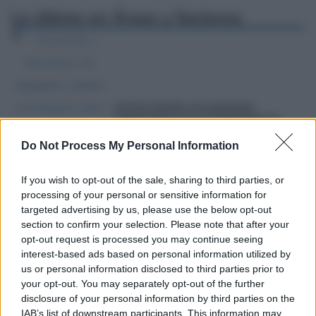
Lo último en
Áreas y Sectores
¿SIGUEN SIENDO LAS ASESORÍAS
COMPETENCIA DE LOS DESPACHOS DE
ABOGADOS?
Do Not Process My Personal Information
If you wish to opt-out of the sale, sharing to third parties, or
processing of your personal or sensitive information for
targeted advertising by us, please use the below opt-out
section to confirm your selection. Please note that after your
DEL TÍTULO UNIVERSITARIO AL
opt-out request is processed you may continue seeing
EJERCICIO PROFESIONAL: ASÍ CAMBIÓ
interest-based ads based on personal information utilized by
EL ACCESO A LA ABOGACÍA EN ESPAÑA
us or personal information disclosed to third parties prior to
your opt-out. You may separately opt-out of the further
disclosure of your personal information by third parties on the
WEBINARIO | FÓRMULAS DE
IAB’s list of downstream participants. This information may