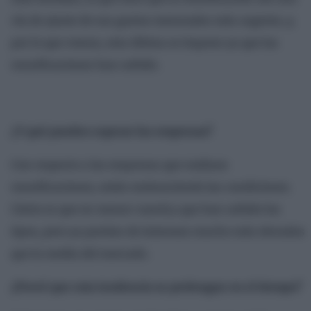
vía de ajuste de sus gastos mensuales más urgente, y,
por lo que vemos, esta última se impone ya que las
reunificaciones han subido.
¿Y qué pueden esperar las empresas?
Con respecto a las empresas que realizan
reunificaciones, están endureciendo las condiciones.
Cierto es que en menor cuantí,a que han subido los
tipos, pero ya partían de intereses mucho más elevados
que la media del mercado.
¿Prevé que esta tendencia se prolongue en el tiempo?