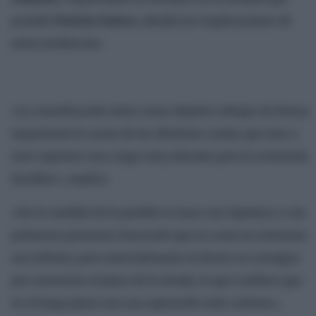
preside
Patricia Suárez
, detalla las implicaciones de
estas tendencias.
«La reunificación tiene como objetivo rebajar de forma
importante la suma de las distintas cuotas que mes a
mes suponen una carga muy elevada para la economía
familiar», explica.
«En la medida de lo posible se hace con hipoteca o con
préstamo personal, buscando que su coste en intereses
sea inferior, pero esencialmente el ahorro se consigue
por aumentar el plazo de la deuda, lo que conlleva que
en el largo plazo sea una operación más costosa»,