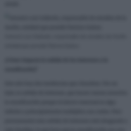
añade.
Antonio Luis Gallardo, responsable de estudios de Asufin,
entidad que preside Patricia Suárez.
¿Cómo impacta la subida de los intereses a la
reunificación?
Este año hay dos tendencias que chocaban. Por un
lado, la subida de intereses, que hacen menos atractiva
la reunificación porque el ahorro mensual es algo
inferior y principalmente multiplica sus costes. Pero
precisamente esta subida de intereses está ahogando a
más familias, lo que hace que la reunificación sea una