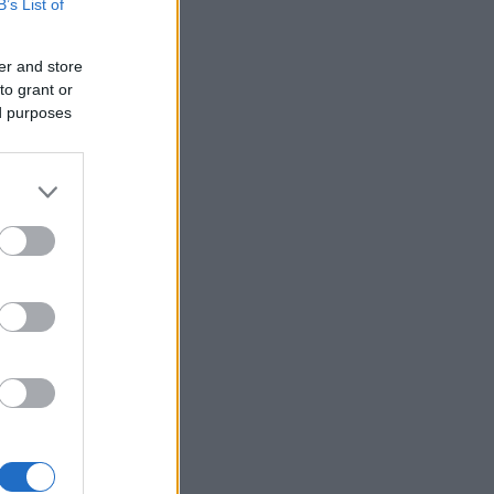
B’s List of
e
er and store
to grant or
rso
ed purposes
 su
avarro
-Atance
.
ta Sala
a los de