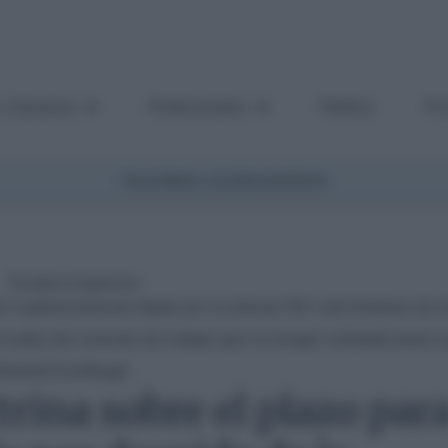
 y Sectores
Profesionales
Política
Fi
Suscríbete a la Newsletter
n supletoriamente fijado por el artículo 59.1 del Estatuto de l
rivadas del contrato de trabajo que no tengan señalado plazo e
Berbell/Confilegal.
trina sobre el plazo par