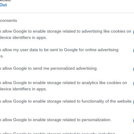
o (529/2023) completa y matiza doctrina.
Out
ción supletoriamente fijado por el artículo 59.1 del
Estatuto
consents
s derivadas del contrato de trabajo que no tengan señalado
o allow Google to enable storage related to advertising like cookies on
evice identifiers in apps.
o allow my user data to be sent to Google for online advertising
ero la matiza: «Las acciones derivadas del contrato de tr
s.
rán al año de su terminación»
to allow Google to send me personalized advertising.
ada no cumplió con los requisitos de notificación de la de
o allow Google to enable storage related to analytics like cookies on
9.1 de la Ley reguladora de la jurisdicción social, pues no in
evice identifiers in apps.
xtintiva.
o allow Google to enable storage related to functionality of the website
do de instancia para que dicte nueva sentencia en la que re
o allow Google to enable storage related to personalization.
 Supremo que contradice la opinión de los juzgados de lo S
o allow Google to enable storage related to security, including