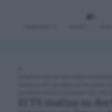
Mundo Judicial
Tribunales
Áreas
El Supremo explica que opera el plazo de prescripció
Trabajadores (ET), que dispone que «las acciones de
prescribirán al año de su terminación». Foto: Carlos 
El TS matiza su doc