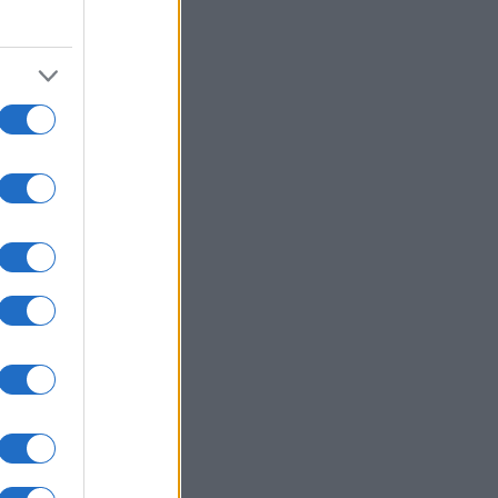
 de los
 plazo
abajo
cisión
dicó ni
suelva
ocial de