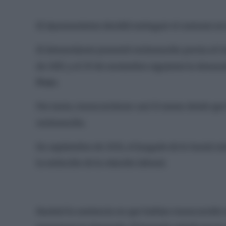
El Ayuntamiento decidió extinguir el contrato en l
El demandante presentó reclamación previa al Co
de 2017, y el 29 de noviembre siguiente la deman
Pozo.
Por tanto, transcurrieron casi 11 meses desde que 
reclamación.
En septiembre de 2021, el Juzgado de lo Social
la extinción de la relación laboral.
Razónó la sentencia en que habían transcurrido m