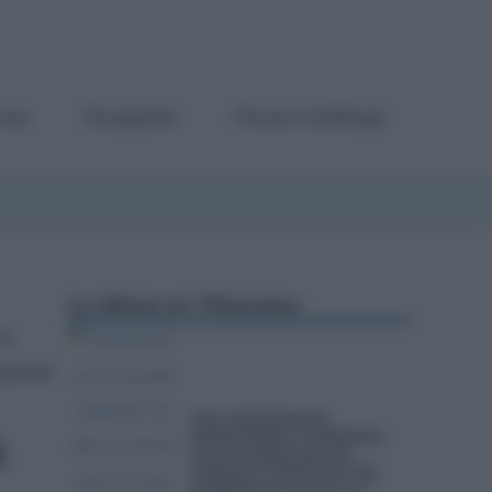
rmas
Divulgación
Premios Confilegal
Lo último en
Tribunales
os
special
UNA COMUNIDAD DE
a
PROPIETARIOS, CONDENADA
POR NO ARREGLAR UNA
TERRAZA Y PROVOCAR UNA
HUMEDAD EN UNO DE LOS