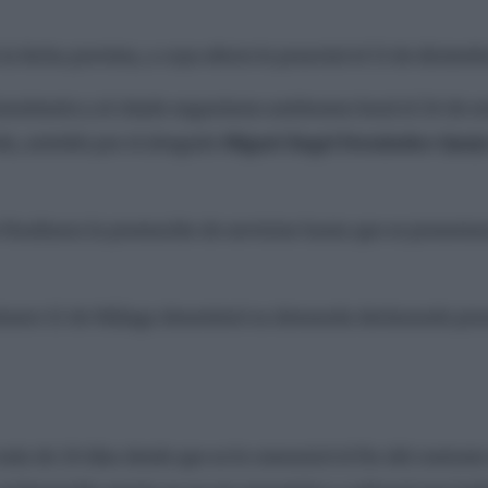
a fecha prevista, a cuyo efecto lo preavisó el 13 de diciemb
nsistorio y al citado organismo autónomo local el 26 de o
da, asistido por el abogado
Miguel Ángel Fernández-Quejo
finalizara la prestación de servicios hasta que se presentar
 número 12 de Málaga desestimó su demanda declarando pro
ás de 20 días desde que se le comunicó el fin del contrato