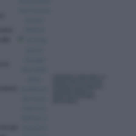
re.
ctubre
 del
a la
COMODATO O PRECARIO: LA
CESIÓN GRATUITA DE UNA
VIVIENDA LLEGA HASTA EL
cedente
SUPREMO PORQUE LA
INQUILINA NO QUERÍA
DEVOLVERLA
 sin que