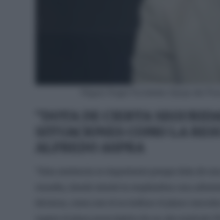
Miguel Ángel Fernández-Quejo del Poz
“DOTA DE CIERTA SEGURIDA
SITUACIONES COMO LA RES
ALFREDO ASPRA
“Esta sentencia es importante porque dota de una
resuelta, donde siendo la empleadora una admini
técnicas, como son el no indicar el plazo concret
supere el plazo prescriptivo de un año (artículo 