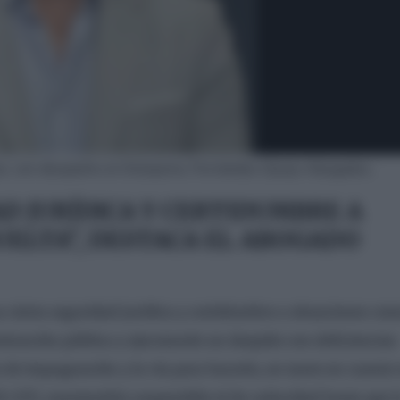
o, con despacho en Estepona, Fernández-Quejo Abogados.
D JURÍDICA Y CERTIDUMBRE A
UELTA”, DESTACA EL ABOGADO
 cierta seguridad jurídica y certidumbre a situaciones com
stración pública y ejecutando un despido con deficiencias
o de impugnación y la vía para hacerlo, en tanto en cuanto 
59.1 ET), mantendría suspendido el de caducidad hasta que l