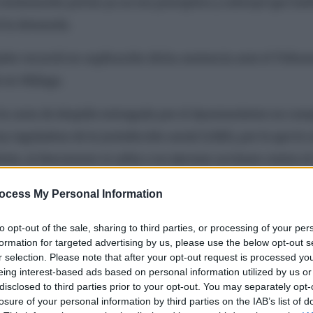
 reclamación previa ya no era preceptiva y subrayó que ha
ó la demanda.
or recurrió en suplicación dicha sentencia ante el Tribun
de en Málaga.
a carta de despido entregada por el Ayuntamiento no cum
ey reguladora de la jurisdicción social (LRJS), por lo que le 
nte, al desconocer si cabía o no ejecutar acciones contra el
odo ello la suspensión del plazo de caducidad hasta la
ocess My Personal Information
to opt-out of the sale, sharing to third parties, or processing of your per
ero, desestimó el recurso del trabajador, confirmando el f
formation for targeted advertising by us, please use the below opt-out s
r selection. Please note that after your opt-out request is processed y
a acción de despido por haber transcurrido el plazo de 20 
eing interest-based ads based on personal information utilized by us or
disclosed to third parties prior to your opt-out. You may separately opt-
losure of your personal information by third parties on the IAB’s list of