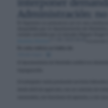
interponer demanda
Administración: no 
El Supremo se pronuncia así en una sentenci
despedido por el Ayuntamiento de Marbella s
estado asistido por el letrado Miguel Ánge
17 / 09 / 2023 00:45
Rosalina Moreno
Actualizado 
En esta noticia se habla de:
Alfredo Aspra
El Ayuntamiento de Marbella notificó en diciembr
impugnación.
El trabajador venía prestando servicios laborale
desde abril de aquel año, con un contrato de trab
semanales), con funciones de operario, y con una