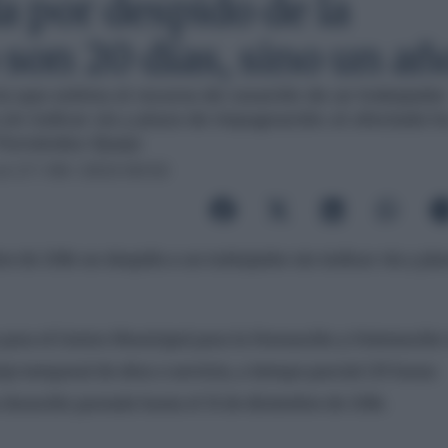
 por despido de la
son 20 días, sino un añ
a que estima el recurso de casación de un trabajador
in indicar vía y plazo de impugnación; el afectado h
l Fernández-Quejo
el 17 / 09 / 2023 00:53
e de 2016 un despido a un trabajador sin indicar vía y pla
s para el Centro Municipal para la Formación y Orientación
ajo temporal de obra o servicio, a tiempo parcial (35 horas
 duración pactada hasta el 31 de diciembre de 2016.