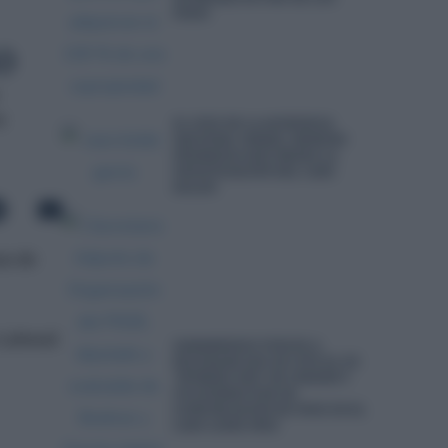
PISOS
o
a
EL JUEZ DE LA AUDIENCIA
NACIONAL ISMAEL MORENO
PRORROGA SEIS MESES LA
INVESTIGACIÓN DEL CASO
KOLDO
zo de
 Laboral
ZAMARRIEGO VUELVE A
RECHAZAR QUE SE CITE EL EX
‘NÚMERO DOS’ DE CERDÁN Y
UN EXDIRECTOR DE
COMUNICACIÓN DE PSOE EN EL
CASO LEIRE DÍEZ