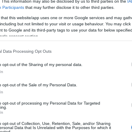
. This information may also be disclosed by us to third parties on the
IA
Participants
that may further disclose it to other third parties.
casación ante el Tribunal Supremo (TS) para unificación d
 that this website/app uses one or more Google services and may gath
including but not limited to your visit or usage behaviour. You may click 
tencia del TSJ de Andalucía de 17 de octubre de 2018 (recu
 to Google and its third-party tags to use your data for below specifi
Estatuto de los Trabajadores.
ogle consent section.
o la razón, y ha anulado las resoluciones que desestimaron
l Data Processing Opt Outs
o opt-out of the Sharing of my personal data.
. Así lo dictaminan los magistrados
Antonio V. Sempere N
In
o, Concepción Rosario Ureste García
y
Juan Molins García
o opt-out of the Sale of my Personal Data.
In
tradicción alegada y procedente el recurso, puesto que es
to opt-out of processing my Personal Data for Targeted
7/2020, de 24 julio (rcud. 1338/2018), en términos opuestos 
ing.
In
o opt-out of Collection, Use, Retention, Sale, and/or Sharing
ersonal Data that Is Unrelated with the Purposes for which it
lected.