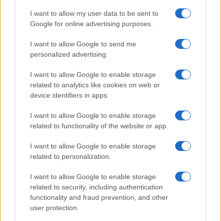
Áreas y
Aviso Legal
I want to allow my user data to be sent to
Sectores
Google for online advertising purposes.
Política de
Profesionales
privacidad
I want to allow Google to send me
personalized advertising.
Política
Política de
I want to allow Google to enable storage
Cookies
Firmas
related to analytics like cookies on web or
device identifiers in apps.
Divulgación
I want to allow Google to enable storage
Foro de
related to functionality of the website or app.
Confilegal
I want to allow Google to enable storage
related to personalization.
Confilegal 2026
I want to allow Google to enable storage
related to security, including authentication
functionality and fraud prevention, and other
user protection.