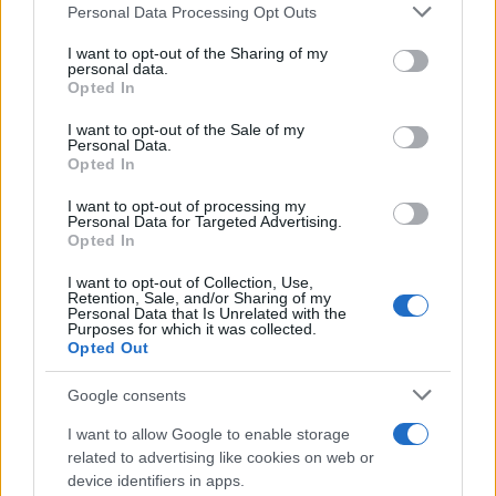
Please note that this website/app uses one or more Google
Personal Data Processing Opt Outs
services and may gather and store information including but
not limited to your visit or usage behaviour. You may click to
I want to opt-out of the Sharing of my
personal data.
grant or deny consent to Google and its third-party tags to
Opted In
use your data for below specified purposes in below Google
consent section.
Noticias jurídicas y jurisprudencia
I want to opt-out of the Sale of my
Personal Data.
Opted In
I want to opt-out of processing my
ICAM
Personal Data for Targeted Advertising.
CGPJ
MINISTERIO DE JUSTICIA
Opted In
No te pierdas nada, suscríbete a
I want to opt-out of Collection, Use,
Confilegal
Retention, Sale, and/or Sharing of my
Personal Data that Is Unrelated with the
Secciones
Confilegal
Purposes for which it was collected.
Opted Out
Contáctanos
Mundo
Quiénes
Google consents
redaccion@confilegal.com
Judicial
somos
I want to allow Google to enable storage
626 044 615
related to advertising like cookies on web or
Tribunales
Contacto
device identifiers in apps.