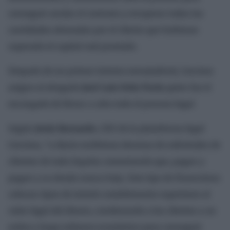
conseguir anular el contrato y recuperar todas las
cantidades abonadas por el cliente que hubieran
superado el capital real prestado.
Después de un primer intento extrajudicial, Cerciora
asigno al abogado
José Luis Ortiz Pavía
quien fue el
encargado de llevar a cabo todo el proceso legal.
Según
Jesús Bernardo
, CEO de la plataforma legal
Cerciora, “a diario recibimos decenas de solicitudes de
clientes de toda España comentando que, pagan y
pagan y su deuda nunca baja. Este tipo de financieras
colocan tipos de interés notablemente superiores al
valor legal del dinero, condenando a los clientes a un
arduo y largo esfuerzo económico para conseguir