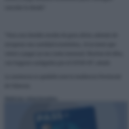
cancelar la deuda”.
“Para una familia resulta de gran alivio, además de
recuperar esa cantidad económica, el no tener que
volver a pagar ya esa cuota mensual. Muchos de ellos,
con hogares castigados por el COVID-19”, añade.
La sentencia es apelable ante la Audiencia Provincial
de Valencia.
Noticias relacionadas: