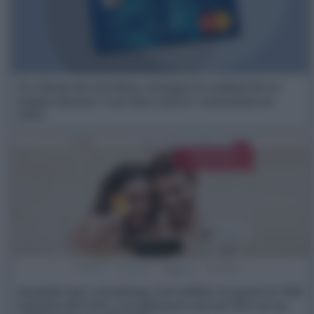
Un cliente de Carrefour consigue la nulidad de su
tarjeta abusiva «con letra micro» contratada en
2002
Anulada una «revolving» de Cofidis: se pactó un TAE
máximo del 24%, y le aplicaron casi un 35% en un