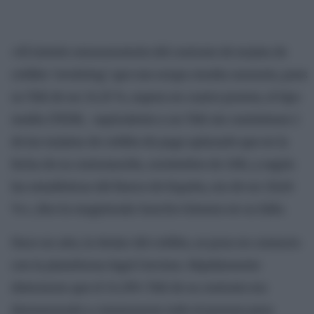
«El interés remuneratorio del contrato de tarjeta de
crédito ‘revolving’ que nos ocupa resulta usurario, pues
su TAE de un 24,51 %, supera en cuatro puntos, el tipo
medio (TEDR, -equivalente a un TAE sin comisiones-)
de las tarjetas de crédito de pago aplazado que en la
fecha de su contratación, noviembre de 2011, y según
las estadísticas del Banco de España, era de un 20,48
%», dice la magistrada Sancho Gimeno en su fallo.
Hace un año, la titular del crédito, se puso en contacto
con la plataforma legal Cerciora. Rápidamente
detectaron que el 24,51% TAE de su contrato era
desmesurado y comenzaron todo el proceso para