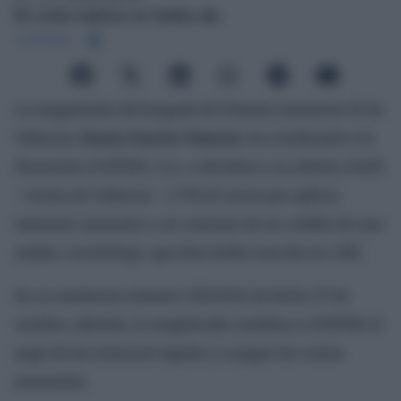
En esta noticia se habla de:
COFIDIS
La magistrada del Juzgado de Primera Instancia 19 de
Valencia,
Emma Sancho Gimeno
, ha condenado a la
financiera COFIDIS, S.A., a devolver a su cliente,
C.G.T.
–vecina de Valencia– 2.795,32 euros por aplicar
intereses usurarios a un contrato de un crédito de una
tarjeta «revolving» que ésta había suscrito en 2011.
En su sentencia número 135/2020, de fecha 27 de
octubre, además, la magistrada condena a COFIDIS al
pago de los intereses legales y a pagar las costas
procesales.