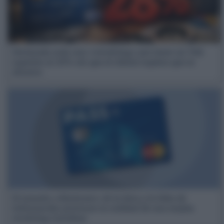
Declarada nula una «revolving» por tener un TAE
superior al 28% sin que el cliente supiera que es
abusivo
El tamaño «diminuto» de la letra y la falta de
información provocan la nulidad de una tarjeta
revolving Carrefour