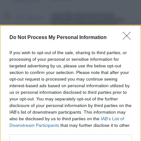
LEIRE DÍEZ NIEGA QUE BUSCARA
DESESTABILIZAR CAUSAS JUDICIALES
DEL PSOE Y SOSTIENE QUE ACTUÓ
ÚNICAMENTE COMO PERIODISTA
Do Not Process My Personal Information
LA FISCALÍA ADVIERTE DE QUE
If you wish to opt-out of the sale, sharing to third parties, or
ACTUARÁ SI LAS CCAA RECHAZAN
ACOGER A MENORES MIGRANTES DE
processing of your personal or sensitive information for
CEUTA
targeted advertising by us, please use the below opt-out
section to confirm your selection. Please note that after your
opt-out request is processed you may continue seeing
LA NEGOCIACIÓN ENTRE LOS ABOGADOS
interest-based ads based on personal information utilized by
DE LAS PARTES ES SUFICIENTE PARA
us or personal information disclosed to third parties prior to
CUMPLIR CON EL MASC
your opt-out. You may separately opt-out of the further
disclosure of your personal information by third parties on the
IAB’s list of downstream participants. This information may
10.000 EUROS DE SANCIÓN POR
REALIZAR UNA LLAMADA DE SPAM DE
also be disclosed by us to third parties on the
IAB’s List of
46 SEGUNDOS A UN CLIENTE DE LA
Downstream Participants
that may further disclose it to other
LISTA ROBINSON
third parties.