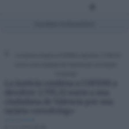
Suscríbete a la Newsletter
La Justicia condena a COFIDIS a
devolver 2.795,32 euros a una
ciudadana de Valencia por una
tarjeta «revolving»
Carlos Berbell
9 / 11 / 2020 06:49