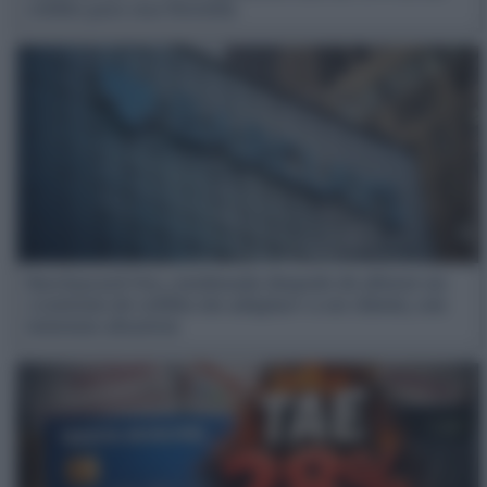
crédito para una bicicleta
Barclaycard Oro, condenada después de ofrecer un
«contrato de crédito sin adaptar» a un cliente, con
intereses abusivos